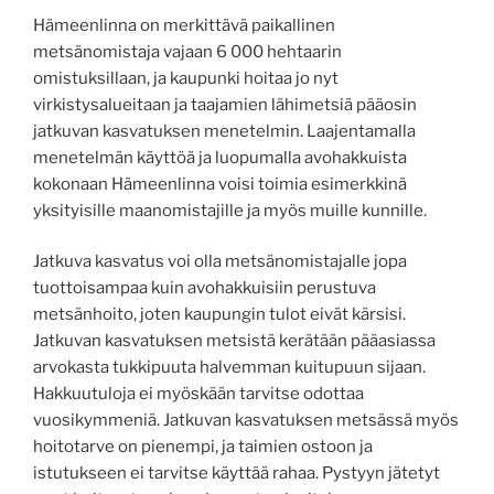
Hämeenlinna on merkittävä paikallinen
metsänomistaja vajaan 6 000 hehtaarin
omistuksillaan, ja kaupunki hoitaa jo nyt
virkistysalueitaan ja taajamien lähimetsiä pääosin
jatkuvan kasvatuksen menetelmin. Laajentamalla
menetelmän käyttöä ja luopumalla avohakkuista
kokonaan Hämeenlinna voisi toimia esimerkkinä
yksityisille maanomistajille ja myös muille kunnille.
Jatkuva kasvatus voi olla metsänomistajalle jopa
tuottoisampaa kuin avohakkuisiin perustuva
metsänhoito, joten kaupungin tulot eivät kärsisi.
Jatkuvan kasvatuksen metsistä kerätään pääasiassa
arvokasta tukkipuuta halvemman kuitupuun sijaan.
Hakkuutuloja ei myöskään tarvitse odottaa
vuosikymmeniä. Jatkuvan kasvatuksen metsässä myös
hoitotarve on pienempi, ja taimien ostoon ja
istutukseen ei tarvitse käyttää rahaa. Pystyyn jätetyt