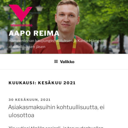
Siirry
sisältöön
AAPO REIMA
Hämeenlinnan kaupunginhallituksen ja Kanta-Hämeen
aluehallituksen jäsen
Valikko
KUUKAUSI:
KESÄKUU 2021
JULKAISTU
30 KESÄKUUN, 2021
Asiakasmaksuihin kohtuullisuutta, ei
ulosottoa