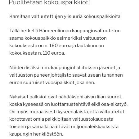
Puolitetaan kokouspalkkiot!
Karsitaan valtuutettujen ylisuuria kokouspalkkioita!
Tällä hetkellä Hämeenlinnan kaupunginvaltuutetun
saama kokouspalkkio esimerkiksi valtuuston
kokouksesta on n. 160 euroa ja lautakunnan
kokouksesta n. 110 euroa.
Näiden lisäksi mm. kaupunginhallituksen jäsenet ja
valtuuston puheenjohtajisto saavat usean tuhannen
euron suuruiset vuosipalkkiot jokainen.
Nykyiset palkkiot ovat nähdäkseni aivan liian suuret,
koska kyseessä on luottamustehtävä eikä osa-aikatyö.
On myös moraalisesti kyseenalaista, että valtuutetut
korottavat omia palkkioitaan valtuustokaudesta
toiseen ja samalla päättävät miljoonaleikkauksista
kaupungin henkilöstöön.