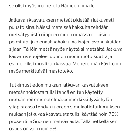
se olisi myös maine-etu Hämeenlinnalle.
Jatkuvan kasvatuksen metsät pidetään jatkuvasti
puustoisina. Näissä metsissä hakkuita tehdään
metsätyypistä riippuen muun muassa erilaisina
poiminta- ja pienaukkohakkuina isojen avohakkuiden
sijaan. Tällöin metsä myös näyttäisi metsältä. Jatkuva
kasvatus suojelee luonnon monimuotoisuutta ja
esimerkiksi mustikan kasvua. Menetelmän käyttö on
myös merkittävä ilmastoteko.
Tutkimustiedon mukaan jatkuvan kasvatuksen
metsänhoidosta tulisi tehdä eniten käytetty
metsänhoitomenetelmä, esimerkiksi Jyväskylän
yliopistossa tehdyn tuoreen simulaatiotutkimuksen
mukaan jatkuvaa kasvatusta tulisi käyttää noin 75%
prosentilla Suomen metsäalasta. Tällä hetkellä sen
osuus on vain noin 5%.