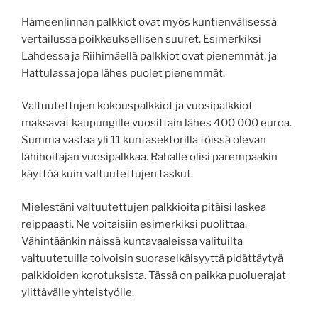
Hämeenlinnan palkkiot ovat myös kuntienvälisessä
vertailussa poikkeuksellisen suuret. Esimerkiksi
Lahdessa ja Riihimäellä palkkiot ovat pienemmät, ja
Hattulassa jopa lähes puolet pienemmät.
Valtuutettujen kokouspalkkiot ja vuosipalkkiot
maksavat kaupungille vuosittain lähes 400 000 euroa.
Summa vastaa yli 11 kuntasektorilla töissä olevan
lähihoitajan vuosipalkkaa. Rahalle olisi parempaakin
käyttöä kuin valtuutettujen taskut.
Mielestäni valtuutettujen palkkioita pitäisi laskea
reippaasti. Ne voitaisiin esimerkiksi puolittaa.
Vähintäänkin näissä kuntavaaleissa valituilta
valtuutetuilla toivoisin suoraselkäisyyttä pidättäytyä
palkkioiden korotuksista. Tässä on paikka puoluerajat
ylittävälle yhteistyölle.