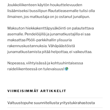
Joukkoliikenteen käytön houkuttelevuuden
lisäämiseksi bussilipun Rautatieasemalle tulisi olla
ilmainen, jos matkustaja on jo ostanut junalipun.
Maksuton hiekkakenttäpysäköinti on palautettava
asemalle. Pendelöijillä ja junamatkustajilla ei saa
maksattaa Pööli-parkkihallin ylisuuria
rakennuskustannuksia. Vähäpäästöistä
junamatkustamista pitää helpottaa, ei vaikeuttaa.
Nopeassa, viihtyisässä ja kohtuuhintaisessa
raideliikenteessä on tulevaisuus!
VIIMEISIMMÄT ARTIKKELIT
Valtuustopuhe suunnitellusta yritystukirahastosta