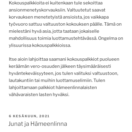
Kokouspalkkioita ei kuitenkaan tule sekoittaa
ansionmenetyskorvauksiin. Valtuutetut saavat
korvauksen menetetyistä ansioista, jos vaikkapa
työvuoro sattuu valtuuston kokouksen päälle. Tämä on
mielestäni hyvä asia, jotta taataan jokaiselle
mahdollisuus toimia luottamustehtävässä. Ongelma on
ylisuurissa kokouspalkkioissa.
Itse aioin lahjoittaa saamani kokouspalkkiot puolueen
keräämän vero-osuuden jälkeen täysimääräisesti
hyväntekeväisyyteen, jos tulen valituksi valtuustoon,
lautakuntiin tai muihin luottamuselimiin. Tulen
lahjoittamaan palkkiot hämeenlinnalaisten
vähävaraisten lasten hyväksi.
JULKAISTU
6 KESÄKUUN, 2021
Junat ja Hämeenlinna