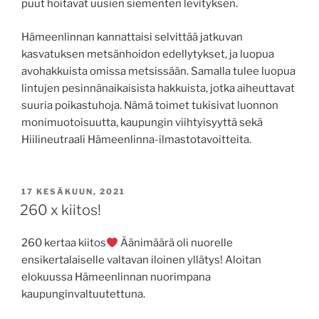
puut hoitavat uusien siementen levityksen.
Hämeenlinnan kannattaisi selvittää jatkuvan
kasvatuksen metsänhoidon edellytykset, ja luopua
avohakkuista omissa metsissään. Samalla tulee luopua
lintujen pesinnänaikaisista hakkuista, jotka aiheuttavat
suuria poikastuhoja. Nämä toimet tukisivat luonnon
monimuotoisuutta, kaupungin viihtyisyyttä sekä
Hiilineutraali Hämeenlinna-ilmastotavoitteita.
JULKAISTU
17 KESÄKUUN, 2021
260 x kiitos!
260 kertaa kiitos
Äänimäärä oli nuorelle
ensikertalaiselle valtavan iloinen yllätys! Aloitan
elokuussa Hämeenlinnan nuorimpana
kaupunginvaltuutettuna.