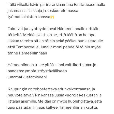
Tällä viikolla kävin parina arkiaamuna Rautatieasemalla
jakamassa flaikkuja ja keskustelemassa
työmatkalaisten kanssa
Toimivat junayhteydet ovat Hämeenlinnalle erittäin
tärkeitä. Meidän valtti on se, että täältä on helppo
liikkua raiteita pitkin töihin sekä pääkaupunkiseudulle
että Tampereelle. Junalla moni pendelöi töihin myös
tänne Hämeenlinnaan
Hämeenlinnan tulee pitää kiinni valttikortistaan ja
panostaa ympäristöystävälliseen
junamatkustamiseen!
Kaupungin on tehostettava edunvalvontaansa, ja
neuvoteltava VR:n kanssa uusia vuoroja keskustan ja
Iittalan asemille. Meidän on myös huolehdittava, että
uusi pääradan linjaus kulkee Hämeenlinnan kautta.