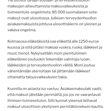
Yle uutisoi tänään sosiaali- ja terveydenhuollon
maksujen aiheuttamista maksuvaikeuksista ja
toimeentulo-ongelmista. 85 000 suomalaisen sote-
maksut ovat ulosotossa. Julkisen terveydenhuollon
asiakasmaksuista johtuva ulosottokierre on yleinen ja
vakava ongelma.
Kolmasosa eläkeläisistä saa eläkettä alle 1250 euroa
kuussa, ja siitä pitäisi maksaa vuokra, ruoka, lääkkeet ja
muut menot. Nykyisellään moni pienituloinen
eläkeläinen joutuukin tekemään valintoja ruoan,
lääkkeiden ja terveydenhuollon välillä. Moni joutuu
vähentämään aterioitaan tai jättämään lääkkeet
ottamatta talousvaikeuksien takia.
Kunnilla on asiasta iso vastuu. Asiakasmaksulaki vaatii,
että maksut jätetään perimättä, jos jos ne vaarantavat
ihmisen toimeentulon. Silti kunnat yleensä laittavat
maksut ulosottoon yksityisen perintäbisneksen kautta.