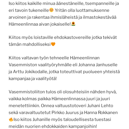
Iso kiitos kaikille minua äänestäneille, tsempanneille ja
eri tavoin tukeneille
Yritän olla luottamuksenne
arvoinen ja rakentaa ihmisläheistä ja ilmastokestävää
Hämeenlinnaa aivan jokaiselle!
Kiitos myös loistaville ehdokastovereille jotka tekivät
tämän mahdolliseksi
Kiitos valtavan työn tehneelle Hämeenlinnan
Vasemmiston vaalityöryhmälle eli Johanna Janhuselle
ja Arttu Jokikodalle, jotka toteuttivat puolueen yhteistä
kampanjaa ja vaalityötä!
Vasemmistoliiton tulos oli olosuhteisiin nähden hyvä,
vaikka kolmas paikka Hämeenlinnassa juuri ja juuri
menetettiinkin. Onnea valtuustotoveri Juhani Lehto
sekä varavaltuutetut Pirkko Juurus ja Hanna Rokkanen
Iso kiitos Juhanille myös taloudellisesta tuestasi
meidän nuorien ehdokkaiden kampanjoihin!