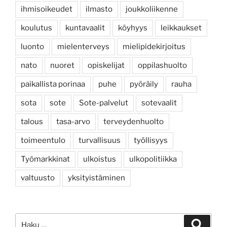
ihmisoikeudet
ilmasto
joukkoliikenne
koulutus
kuntavaalit
köyhyys
leikkaukset
luonto
mielenterveys
mielipidekirjoitus
nato
nuoret
opiskelijat
oppilashuolto
paikallista porinaa
puhe
pyöräily
rauha
sota
sote
Sote-palvelut
sotevaalit
talous
tasa-arvo
terveydenhuolto
toimeentulo
turvallisuus
työllisyys
Työmarkkinat
ulkoistus
ulkopolitiikka
valtuusto
yksityistäminen
Etsi:
Haku