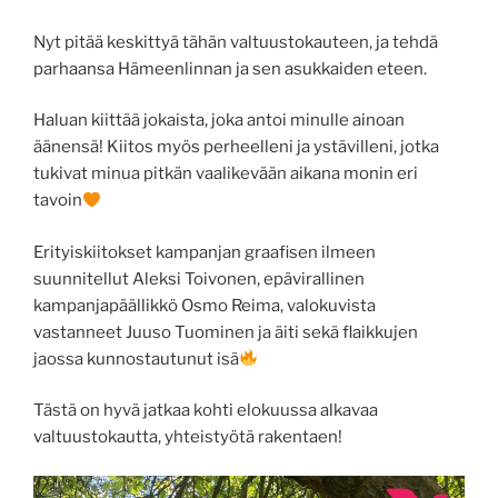
Nyt pitää keskittyä tähän valtuustokauteen, ja tehdä
parhaansa Hämeenlinnan ja sen asukkaiden eteen.
Haluan kiittää jokaista, joka antoi minulle ainoan
äänensä! Kiitos myös perheelleni ja ystävilleni, jotka
tukivat minua pitkän vaalikevään aikana monin eri
tavoin
Erityiskiitokset kampanjan graafisen ilmeen
suunnitellut Aleksi Toivonen, epävirallinen
kampanjapäällikkö Osmo Reima, valokuvista
vastanneet Juuso Tuominen ja äiti sekä flaikkujen
jaossa kunnostautunut isä
Tästä on hyvä jatkaa kohti elokuussa alkavaa
valtuustokautta, yhteistyötä rakentaen!