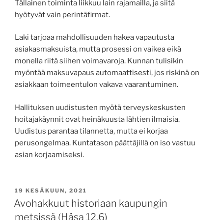
Tällainen toiminta liikkuu lain rajamailla, ja siitä
hyötyvät vain perintäfirmat.
Laki tarjoaa mahdollisuuden hakea vapautusta
asiakasmaksuista, mutta prosessi on vaikea eikä
monella riitä siihen voimavaroja. Kunnan tulisikin
myöntää maksuvapaus automaattisesti, jos riskinä on
asiakkaan toimeentulon vakava vaarantuminen.
Hallituksen uudistusten myötä terveyskeskusten
hoitajakäynnit ovat heinäkuusta lähtien ilmaisia.
Uudistus parantaa tilannetta, mutta ei korjaa
perusongelmaa. Kuntatason päättäjillä on iso vastuu
asian korjaamiseksi.
JULKAISTU
19 KESÄKUUN, 2021
Avohakkuut historiaan kaupungin
metsissä (Häsa 12.6)