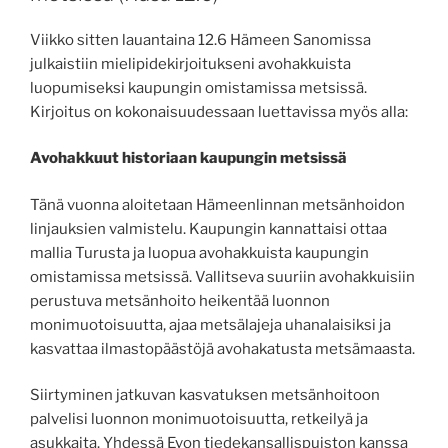
Viikko sitten lauantaina 12.6 Hämeen Sanomissa
julkaistiin mielipidekirjoitukseni avohakkuista
luopumiseksi kaupungin omistamissa metsissä.
Kirjoitus on kokonaisuudessaan luettavissa myös alla:
Avohakkuut historiaan kaupungin metsissä
Tänä vuonna aloitetaan Hämeenlinnan metsänhoidon
linjauksien valmistelu. Kaupungin kannattaisi ottaa
mallia Turusta ja luopua avohakkuista kaupungin
omistamissa metsissä. Vallitseva suuriin avohakkuisiin
perustuva metsänhoito heikentää luonnon
monimuotoisuutta, ajaa metsälajeja uhanalaisiksi ja
kasvattaa ilmastopäästöjä avohakatusta metsämaasta.
Siirtyminen jatkuvan kasvatuksen metsänhoitoon
palvelisi luonnon monimuotoisuutta, retkeilyä ja
asukkaita. Yhdessä Evon tiedekansallispuiston kanssa