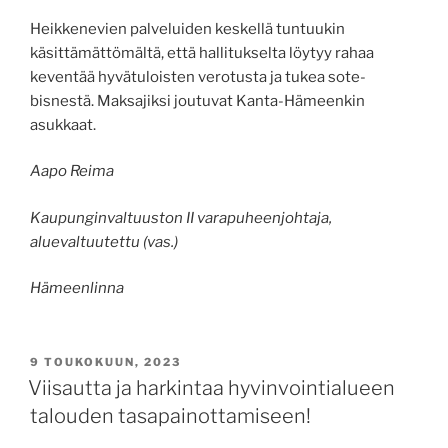
Heikkenevien palveluiden keskellä tuntuukin
käsittämättömältä, että hallitukselta löytyy rahaa
keventää hyvätuloisten verotusta ja tukea sote-
bisnestä. Maksajiksi joutuvat Kanta-Hämeenkin
asukkaat.
Aapo Reima
Kaupunginvaltuuston II varapuheenjohtaja,
aluevaltuutettu (vas.)
Hämeenlinna
JULKAISTU
9 TOUKOKUUN, 2023
Viisautta ja harkintaa hyvinvointialueen
talouden tasapainottamiseen!