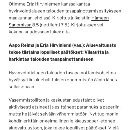
Otimme Erja Hirviniemen kanssa kantaa
hyvinvointialueen talouden tasapainottamisesitykseen
maakunnan lehdissä. Kirjoitus julkaistiin
Hämeen
Sanomissa
8.5 (nettilehti 7.5.). Kirjoituksen voi
kokonaisuudessaan lukea alta.
Aapo Reima ja Erja Hirviniemi (vas.): Aluevaltuusto
tekee tiistaina lopulliset päätökset: Viisautta ja
harkintaa talouden tasapainottamiseen
Hyvinvointialueen talouden tasapainottamisohjelma
hyväksyttiin aluehallituksen enemmistön äänin lähes
sellaisenaan.
Vasemmistoliiton ja keskustan edustajat olivat
aktiivisesti etsineet ja esittäneet parannuksia paperiin,
mutta he jäivät selvään vähemmistöön. Nyt tuo monin
kohdin erittäin ongelmallinen leikkauspaperi etenee
aluevaltuustoon, joka tekee lopulliset päätökset. Vielä