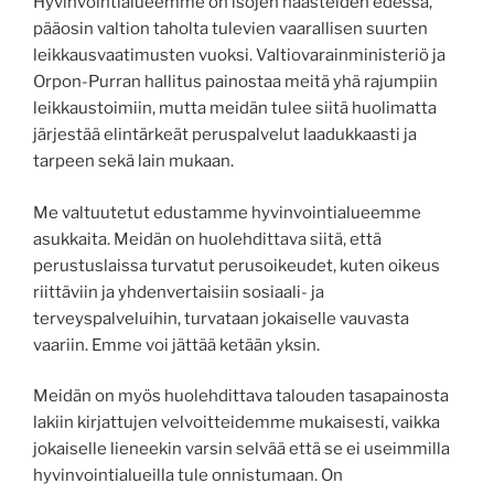
Hyvinvointialueemme on isojen haasteiden edessä,
pääosin valtion taholta tulevien vaarallisen suurten
leikkausvaatimusten vuoksi. Valtiovarainministeriö ja
Orpon-Purran hallitus painostaa meitä yhä rajumpiin
leikkaustoimiin, mutta meidän tulee siitä huolimatta
järjestää elintärkeät peruspalvelut laadukkaasti ja
tarpeen sekä lain mukaan.
Me valtuutetut edustamme hyvinvointialueemme
asukkaita. Meidän on huolehdittava siitä, että
perustuslaissa turvatut perusoikeudet, kuten oikeus
riittäviin ja yhdenvertaisiin sosiaali- ja
terveyspalveluihin, turvataan jokaiselle vauvasta
vaariin. Emme voi jättää ketään yksin.
Meidän on myös huolehdittava talouden tasapainosta
lakiin kirjattujen velvoitteidemme mukaisesti, vaikka
jokaiselle lieneekin varsin selvää että se ei useimmilla
hyvinvointialueilla tule onnistumaan. On