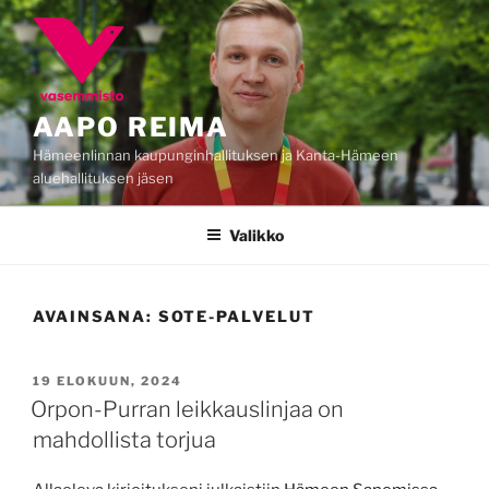
Siirry
sisältöön
AAPO REIMA
Hämeenlinnan kaupunginhallituksen ja Kanta-Hämeen
aluehallituksen jäsen
Valikko
AVAINSANA:
SOTE-PALVELUT
JULKAISTU
19 ELOKUUN, 2024
Orpon-Purran leikkauslinjaa on
mahdollista torjua