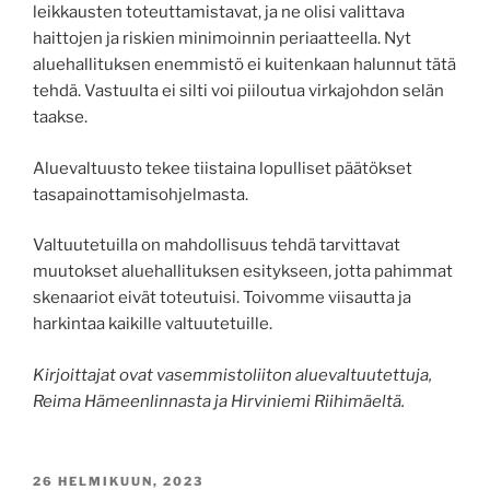
leikkausten toteuttamistavat, ja ne olisi valittava
haittojen ja riskien minimoinnin periaatteella. Nyt
aluehallituksen enemmistö ei kuitenkaan halunnut tätä
tehdä. Vastuulta ei silti voi piiloutua virkajohdon selän
taakse.
Aluevaltuusto tekee tiistaina lopulliset päätökset
tasapainottamisohjelmasta.
Valtuutetuilla on mahdollisuus tehdä tarvittavat
muutokset aluehallituksen esitykseen, jotta pahimmat
skenaariot eivät toteutuisi. Toivomme viisautta ja
harkintaa kaikille valtuutetuille.
Kirjoittajat ovat vasemmistoliiton aluevaltuutettuja,
Reima Hämeenlinnasta ja Hirviniemi Riihimäeltä.
JULKAISTU
26 HELMIKUUN, 2023