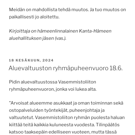
Meidän on mahdollista tehdä muutos. Ja tuo muutos on
paikallisesti jo aloitettu.
Kirjoittaja on hämeenlinnalainen Kanta-Hämeen
aluehallituksen jäsen (vas.).
JULKAISTU
18 KESÄKUUN, 2024
Aluevaltuuston ryhmäpuheenvuoro 18.6.
Pidin aluevaltuustossa Vasemmistoliiton
ryhmäpuheenvuoron, jonka voi lukea alta.
”Arvoisat alueemme asukkaat ja oman toiminnan sekä
ostopalveluiden työntekijät, puheenjohtaja ja
valtuutetut. Vasemmistoliiton ryhmän puolesta haluan
kiittää teitä kaikkia kuluneesta vuodesta. Tilinpäätös
katsoo taaksepäin edelliseen vuoteen, mutta tässä