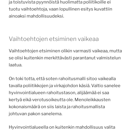
ja toistuvista pyynnöistä huolimatta poliitikoille ei
tuotu vaihtoehtoja, vaan lopullinen esitys kuvattiin
ainoaksi mahdollisuudeksi.
Vaihtoehtojen etsiminen vaikeaa
Vaihtoehtojen etsiminen olikin varmasti vaikeaa, mutta
se olisi kuitenkin merkittävästi parantanut valmistelun
laatua.
On toki totta, että soten rahoitusmalli sitoo vaikealla
tavalla poliitikkojen ja virkajohdon käsiä. Valtio sanelee
hyvinvointialueen rahoitustason, alijäämää ei saa
kertyä eikä verotusoikeutta ole. Menoleikkausten
kokonaismäärä on siis laista ja rahoitusmallista
johtuvan pakon sanelema.
Hyvinvointialueella on kuitenkin mahdollisuus valita