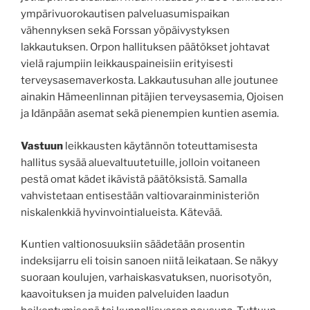
ympärivuorokautisen palveluasumispaikan
vähennyksen sekä Forssan yöpäivystyksen
lakkautuksen. Orpon hallituksen päätökset johtavat
vielä rajumpiin leikkauspaineisiin erityisesti
terveysasemaverkosta. Lakkautusuhan alle joutunee
ainakin Hämeenlinnan pitäjien terveysasemia, Ojoisen
ja Idänpään asemat sekä pienempien kuntien asemia.
Vastuun
leikkausten käytännön toteuttamisesta
hallitus sysää aluevaltuutetuille, jolloin voitaneen
pestä omat kädet ikävistä päätöksistä. Samalla
vahvistetaan entisestään valtiovarainministeriön
niskalenkkiä hyvinvointialueista. Kätevää.
Kuntien valtionosuuksiin säädetään prosentin
indeksijarru eli toisin sanoen niitä leikataan. Se näkyy
suoraan koulujen, varhaiskasvatuksen, nuorisotyön,
kaavoituksen ja muiden palveluiden laadun