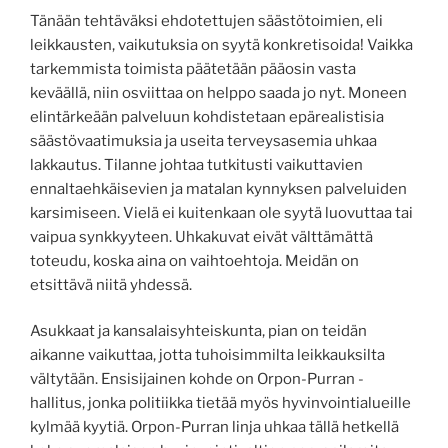
Tänään tehtäväksi ehdotettujen säästötoimien, eli
leikkausten, vaikutuksia on syytä konkretisoida! Vaikka
tarkemmista toimista päätetään pääosin vasta
keväällä, niin osviittaa on helppo saada jo nyt. Moneen
elintärkeään palveluun kohdistetaan epärealistisia
säästövaatimuksia ja useita terveysasemia uhkaa
lakkautus. Tilanne johtaa tutkitusti vaikuttavien
ennaltaehkäisevien ja matalan kynnyksen palveluiden
karsimiseen. Vielä ei kuitenkaan ole syytä luovuttaa tai
vaipua synkkyyteen. Uhkakuvat eivät välttämättä
toteudu, koska aina on vaihtoehtoja. Meidän on
etsittävä niitä yhdessä.
Asukkaat ja kansalaisyhteiskunta, pian on teidän
aikanne vaikuttaa, jotta tuhoisimmilta leikkauksilta
vältytään. Ensisijainen kohde on Orpon-Purran -
hallitus, jonka politiikka tietää myös hyvinvointialueille
kylmää kyytiä. Orpon-Purran linja uhkaa tällä hetkellä