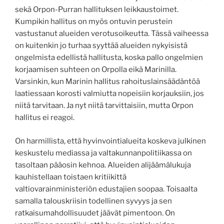
sekä Orpon-Purran hallituksen leikkaustoimet.
Kumpikin hallitus on myös ontuvin perustein
vastustanut alueiden verotusoikeutta. Tässä vaiheessa
on kuitenkin jo turhaa syyttää alueiden nykyisistä
ongelmista edellistä hallitusta, koska pallo ongelmien
korjaamisen suhteen on Orpolla eikä Marinilla.
Varsinkin, kun Marinin hallitus rahoituslainsäädäntöä
laatiessaan korosti valmiutta nopeisiin korjauksiin, jos
niitä tarvitaan. Ja nyt niitä tarvittaisiin, mutta Orpon
hallitus ei reagoi.
On harmillista, että hyvinvointialueita koskeva julkinen
keskustelu mediassa ja valtakunnanpolitiikassa on
tasoltaan pääosin kehnoa. Alueiden alijäämälukuja
kauhistellaan toistaen kritiikittä
valtiovarainministeriön edustajien soopaa. Toisaalta
samalla talouskriisin todellinen syvyys ja sen
ratkaisumahdollisuudet jäävät pimentoon. On