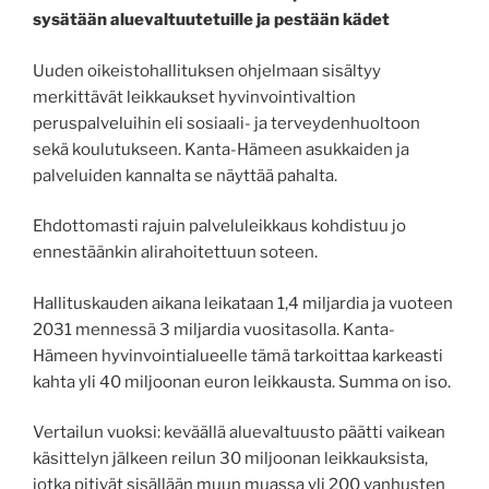
sysätään aluevaltuutetuille ja pestään kädet
Uuden oikeistohallituksen ohjelmaan sisältyy
merkittävät leikkaukset hyvinvointivaltion
peruspalveluihin eli sosiaali- ja terveydenhuoltoon
sekä koulutukseen. Kanta-Hämeen asukkaiden ja
palveluiden kannalta se näyttää pahalta.
Ehdottomasti rajuin palveluleikkaus kohdistuu jo
ennestäänkin alirahoitettuun soteen.
Hallituskauden aikana leikataan 1,4 miljardia ja vuoteen
2031 mennessä 3 miljardia vuositasolla. Kanta-
Hämeen hyvinvointialueelle tämä tarkoittaa karkeasti
kahta yli 40 miljoonan euron leikkausta. Summa on iso.
Vertailun vuoksi: keväällä aluevaltuusto päätti vaikean
käsittelyn jälkeen reilun 30 miljoonan leikkauksista,
jotka pitivät sisällään muun muassa yli 200 vanhusten