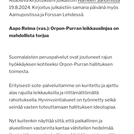
Allaoleva kirjoitukseni julkaistiin
Hämeen Sanomissa
19.8.2024. Kirjoitus julkaistiin samana päivänä myös
Aamupostissa ja Forssan Lehdessä.
Aapo Reima (vas.): Orpon-Purran leikkauslinjaa on
mahdollista torjua
Suomalaisten peruspalvelut ovat joutuneet rajun
hyökkäyksen kohteeksi Orpon-Purran hallituksen
toimesta.
Erityisesti sote-palveluitamme on kuritettu ja ajettu
alas rajuilla leikkauksilla ja riittämättömällä
rahoituksella. Hyvinvointialueet on työnnetty selkä
seinää vasten toteuttamaan hallituksen ideologiaa.
Nyt kuitenkin näyttää siltä, että paikallinen ja
alueellinen vastarinta kantaa vähitellen hedelmää.