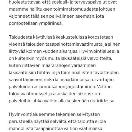
huolestuttavaa, että sosiaali- ja terveyspalvelut ovat
maamme hallituksen toimimattomuudesta johtuen
vajonneet tälläisen pelivälineen asemaan, jota
pompotellaan ympäriinsä.
Taloudesta käytävissä keskusteluissa korostetaan
yleensä talouden tasapainottamisvaatimusta ja siihen
liittyvää kolmen vuoden aikarajaa. Hyvinvointialueella
on kuitenkin myös muita lakisääteisiä velvoitteita,
kuten riittävien määrärahojen varaaminen
lakisääteisiin tehtäviin ja toiminnallisten tavoitteiden
saavuttamiseen, sekä lainsäädännössä turvattujen
palveluiden asianmukainen järjestäminen. Valtion
talousvaatimukset ja asukkaiden oikeus sote-
palveluihin uhkaavatkin olla keskenään ristiriidassa.
Hyvinvointialueemme tekemien selvitysten
perusteella näyttää selvältä, että taloutta ei ole
mahdollista tasapainottaa valtion vaatimassa