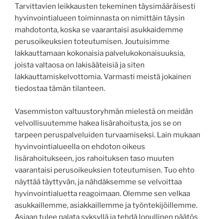
Tarvittavien leikkausten tekeminen täysimääräisesti
hyvinvointialueen toiminnasta on nimittäin täysin
mahdotonta, koska se vaarantaisi asukkaidemme
perusoikeuksien toteutumisen. Joutuisimme
lakkauttamaan kokonaisia palvelukokonaisuuksia,
joista valtaosa on lakisääteisiä ja siten
lakkauttamiskelvottomia. Varmasti meistä jokainen
tiedostaa tämän tilanteen.
Vasemmiston valtuustoryhmän mielestä on meidän
velvollisuutemme hakea lisärahoitusta, jos se on
tarpeen peruspalveluiden turvaamiseksi. Lain mukaan
hyvinvointialueella on ehdoton oikeus
lisärahoitukseen, jos rahoituksen taso muuten
vaarantaisi perusoikeuksien toteutumisen. Tuo ehto
näyttää täyttyvän, ja nähdäksemme se velvoittaa
hyvinvointialuetta reagoimaan. Olemme sen velkaa
asukkaillemme, asiakkaillemme ja työntekijöillemme.
Asiaan tulee palata syksyllä ja tehdä lopullinen päätös