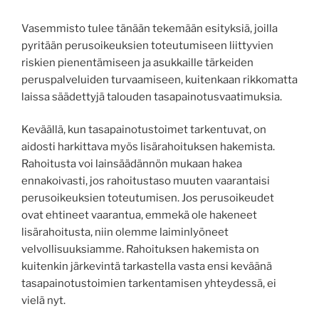
Vasemmisto tulee tänään tekemään esityksiä, joilla
pyritään perusoikeuksien toteutumiseen liittyvien
riskien pienentämiseen ja asukkaille tärkeiden
peruspalveluiden turvaamiseen, kuitenkaan rikkomatta
laissa säädettyjä talouden tasapainotusvaatimuksia.
Keväällä, kun tasapainotustoimet tarkentuvat, on
aidosti harkittava myös lisärahoituksen hakemista.
Rahoitusta voi lainsäädännön mukaan hakea
ennakoivasti, jos rahoitustaso muuten vaarantaisi
perusoikeuksien toteutumisen. Jos perusoikeudet
ovat ehtineet vaarantua, emmekä ole hakeneet
lisärahoitusta, niin olemme laiminlyöneet
velvollisuuksiamme. Rahoituksen hakemista on
kuitenkin järkevintä tarkastella vasta ensi keväänä
tasapainotustoimien tarkentamisen yhteydessä, ei
vielä nyt.