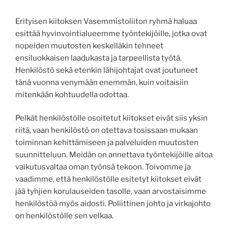
Erityisen kiitoksen Vasemmistoliiton ryhmä haluaa
esittää hyvinvointialueemme työntekijöille, jotka ovat
nopeiden muutosten keskelläkin tehneet
ensiluokkaisen laadukasta ja tarpeellista työtä.
Henkilöstö sekä etenkin lähijohtajat ovat joutuneet
tänä vuonna venymään enemmän, kuin voitaisiin
mitenkään kohtuudella odottaa.
Pelkät henkilöstölle osoitetut kiitokset eivät siis yksin
riitä, vaan henkilöstö on otettava tosissaan mukaan
toiminnan kehittämiseen ja palveluiden muutosten
suunnitteluun. Meidän on annettava työntekijöille aitoa
vaikutusvaltaa oman työnsä tekoon. Toivomme ja
vaadimme, että henkilöstölle esitetyt kiitokset eivät
jää tyhjien korulauseiden tasolle, vaan arvostaisimme
henkilöstöä myös aidosti. Poliittinen johto ja virkajohto
on henkilöstölle sen velkaa.