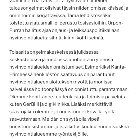
vaarallinen narratiivi, että hyvinvointialueiden
talousongelmat olisivat täysin niiden omissa käsissä ja
omin toimin korjattavissa. Tämä lehdistössäkin
toistettu ajatusmalli ei perustu tosisasioihin. Orpon-
Purran hallitus ajaa ohjaus- ja leikkauspolitiikallaan
hyvinvointialueita silmät kiinni kohti seinää.
Toisaalta ongelmakeskeisessä julkisessa
keskustelussa ja mediassa unohdetaan yleensä
hyvinvointialueiden onnistumiset. Esimerkiksi Kanta-
Hämeessä henkilöstön saatavuus on parantunut
hyvinvointialueen aloituksen myötä, ja monissa
palveluissa hoitoonpääsyä on onnistuttu parantamaan.
Olemme kehittäneet uudenlaisia ja toimivia palveluita,
kuten GerBiili ja digiklinikka. Lisäksi merkittäviä
säästöjäkin olemme jo onnistuneet kovalla työllä
saavuttamaan. Meidän on syytä olla ylpeä
onnistumisistamme, joista kiitos kuuluu ennen kaikkea
hyvinvointialueemme työntekijöille.