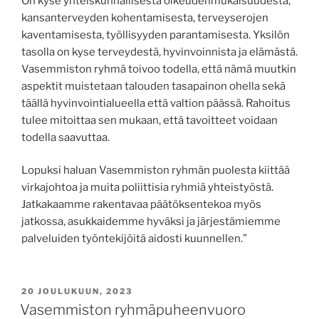
On kyse yhteiskunnallisesta oikeudenmukaisuudesta,
kansanterveyden kohentamisesta, terveyserojen
kaventamisesta, työllisyyden parantamisesta. Yksilön
tasolla on kyse terveydestä, hyvinvoinnista ja elämästä.
Vasemmiston ryhmä toivoo todella, että nämä muutkin
aspektit muistetaan talouden tasapainon ohella sekä
täällä hyvinvointialueella että valtion päässä. Rahoitus
tulee mitoittaa sen mukaan, että tavoitteet voidaan
todella saavuttaa.
Lopuksi haluan Vasemmiston ryhmän puolesta kiittää
virkajohtoa ja muita poliittisia ryhmiä yhteistyöstä.
Jatkakaamme rakentavaa päätöksentekoa myös
jatkossa, asukkaidemme hyväksi ja järjestämiemme
palveluiden työntekijöitä aidosti kuunnellen.”
JULKAISTU
20 JOULUKUUN, 2023
Vasemmiston ryhmäpuheenvuoro