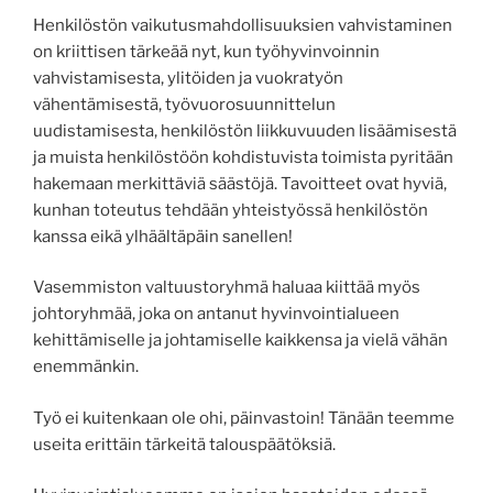
Henkilöstön vaikutusmahdollisuuksien vahvistaminen
on kriittisen tärkeää nyt, kun työhyvinvoinnin
vahvistamisesta, ylitöiden ja vuokratyön
vähentämisestä, työvuorosuunnittelun
uudistamisesta, henkilöstön liikkuvuuden lisäämisestä
ja muista henkilöstöön kohdistuvista toimista pyritään
hakemaan merkittäviä säästöjä. Tavoitteet ovat hyviä,
kunhan toteutus tehdään yhteistyössä henkilöstön
kanssa eikä ylhäältäpäin sanellen!
Vasemmiston valtuustoryhmä haluaa kiittää myös
johtoryhmää, joka on antanut hyvinvointialueen
kehittämiselle ja johtamiselle kaikkensa ja vielä vähän
enemmänkin.
Työ ei kuitenkaan ole ohi, päinvastoin! Tänään teemme
useita erittäin tärkeitä talouspäätöksiä.