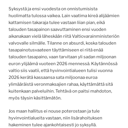
Syksystä ja ensi vuodesta on onnistumisista
huolimatta tulossa vaikea. Lain vaatima kireä alijäämien
kattamisen takaraja tulee vastaan liian pian, eikä
talouden tasapainon saavuttaminen ensi vuoden
aikanakaan vielä läheskään riitä Valtiovarainministeriön
valvovalle silmälle. Tilanne on absurdi, koska talouden
tasapainotusvaateen täyttämiseen ei riitä enää
talouden tasapaino, vaan tarvitaan yli sadan miljoonan
euron ylijäämä vuoteen 2026 mennessä. Käytännössä
valtio siis vaatii, että hyvinvointialueen tulisi vuonna
2026 kerätä kassaansa sata miljoonaa euroa
ylimääräistä veronmaksajien rahaa, käyttämättä sitä
kuitenkaan palveluihin. Tehtävä on paitsi mahdoton,
myös täysin käsittämätön.
Jos maan hallitus ei nouse poterostaan ja tule
hyvinvointialueita vastaan, niin lisärahoituksen
hakeminen tulee ajankohtaisesti jo syksyllä.