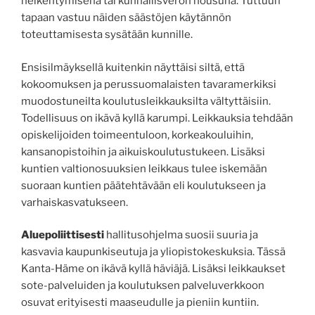
heikentymisenä tai kunnallisveron nousuna. Tuttuun
tapaan vastuu näiden säästöjen käytännön
toteuttamisesta sysätään kunnille.
Ensisilmäyksellä kuitenkin näyttäisi siltä, että
kokoomuksen ja perussuomalaisten tavaramerkiksi
muodostuneilta koulutusleikkauksilta vältyttäisiin.
Todellisuus on ikävä kyllä karumpi. Leikkauksia tehdään
opiskelijoiden toimeentuloon, korkeakouluihin,
kansanopistoihin ja aikuiskoulutustukeen. Lisäksi
kuntien valtionosuuksien leikkaus tulee iskemään
suoraan kuntien päätehtävään eli koulutukseen ja
varhaiskasvatukseen.
Aluepoliittisesti
hallitusohjelma suosii suuria ja
kasvavia kaupunkiseutuja ja yliopistokeskuksia. Tässä
Kanta-Häme on ikävä kyllä häviäjä. Lisäksi leikkaukset
sote-palveluiden ja koulutuksen palveluverkkoon
osuvat erityisesti maaseudulle ja pieniin kuntiin.