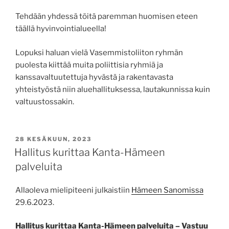
Tehdään yhdessä töitä paremman huomisen eteen
täällä hyvinvointialueella!
Lopuksi haluan vielä Vasemmistoliiton ryhmän
puolesta kiittää muita poliittisia ryhmiä ja
kanssavaltuutettuja hyvästä ja rakentavasta
yhteistyöstä niin aluehallituksessa, lautakunnissa kuin
valtuustossakin.
JULKAISTU
28 KESÄKUUN, 2023
Hallitus kurittaa Kanta-Hämeen
palveluita
Allaoleva mielipiteeni julkaistiin
Hämeen Sanomissa
29.6.2023.
Hallitus kurittaa Kanta-Hämeen palveluita – Vastuu