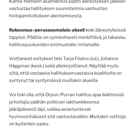
Kanta-Hämeen aluehallitus päätti äänestyksen jälkeen
vastustaa hallituksen suunnitelmia vanhusten
hoitajamitoituksen alentamisesta.
Kokoomus–perussuomalais-akseli
koki äänestyksissä
tappion. Päätös on symbolisesti merkittävä, ja takaisku
hallituspuolueiden sinimustalle rintamalle.
Voittaneet esitykset teki Tarja Filatov (sd.), Johanna
Häggman (kesk.) sekä allekirjoittanut. Näyttää myös
siltä, että vastaavia hallituksenvastaisia koalitioita on
syntynyt tai syntymässä muillakin alueilla.
Voi toki olla, että Orpon-Purran hallitus ajaa ikäihmisiä
ja hoitajia päähän potkivan lakihankkeensa
jääräpäisesti läpi, vaikka asiantuntevat
hyvinvointialueet sitä vastustavatkin. Muitakin voittoja
on kuitenkin saatu.