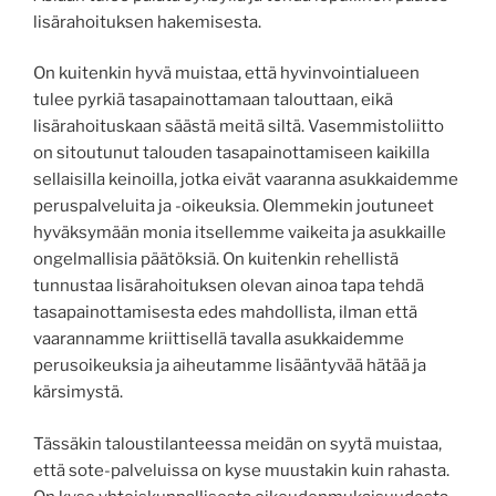
lisärahoituksen hakemisesta.
On kuitenkin hyvä muistaa, että hyvinvointialueen
tulee pyrkiä tasapainottamaan talouttaan, eikä
lisärahoituskaan säästä meitä siltä. Vasemmistoliitto
on sitoutunut talouden tasapainottamiseen kaikilla
sellaisilla keinoilla, jotka eivät vaaranna asukkaidemme
peruspalveluita ja -oikeuksia. Olemmekin joutuneet
hyväksymään monia itsellemme vaikeita ja asukkaille
ongelmallisia päätöksiä. On kuitenkin rehellistä
tunnustaa lisärahoituksen olevan ainoa tapa tehdä
tasapainottamisesta edes mahdollista, ilman että
vaarannamme kriittisellä tavalla asukkaidemme
perusoikeuksia ja aiheutamme lisääntyvää hätää ja
kärsimystä.
Tässäkin taloustilanteessa meidän on syytä muistaa,
että sote-palveluissa on kyse muustakin kuin rahasta.