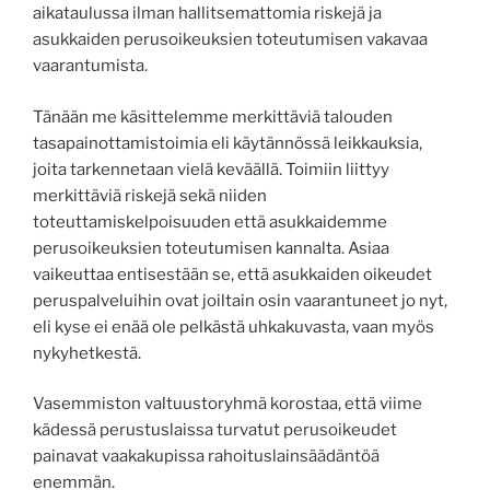
aikataulussa ilman hallitsemattomia riskejä ja
asukkaiden perusoikeuksien toteutumisen vakavaa
vaarantumista.
Tänään me käsittelemme merkittäviä talouden
tasapainottamistoimia eli käytännössä leikkauksia,
joita tarkennetaan vielä keväällä. Toimiin liittyy
merkittäviä riskejä sekä niiden
toteuttamiskelpoisuuden että asukkaidemme
perusoikeuksien toteutumisen kannalta. Asiaa
vaikeuttaa entisestään se, että asukkaiden oikeudet
peruspalveluihin ovat joiltain osin vaarantuneet jo nyt,
eli kyse ei enää ole pelkästä uhkakuvasta, vaan myös
nykyhetkestä.
Vasemmiston valtuustoryhmä korostaa, että viime
kädessä perustuslaissa turvatut perusoikeudet
painavat vaakakupissa rahoituslainsäädäntöä
enemmän.