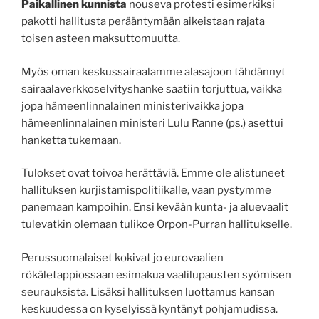
Paikallinen kunnista
nouseva protesti esimerkiksi
pakotti hallitusta perääntymään aikeistaan rajata
toisen asteen maksuttomuutta.
Myös oman keskussairaalamme alasajoon tähdännyt
sairaalaverkkoselvityshanke saatiin torjuttua, vaikka
jopa hämeenlinnalainen ministerivaikka jopa
hämeenlinnalainen ministeri Lulu Ranne (ps.) asettui
hanketta tukemaan.
Tulokset ovat toivoa herättäviä. Emme ole alistuneet
hallituksen kurjistamispolitiikalle, vaan pystymme
panemaan kampoihin. Ensi kevään kunta- ja aluevaalit
tulevatkin olemaan tulikoe Orpon-Purran hallitukselle.
Perussuomalaiset kokivat jo eurovaalien
rökäletappiossaan esimakua vaalilupausten syömisen
seurauksista. Lisäksi hallituksen luottamus kansan
keskuudessa on kyselyissä kyntänyt pohjamudissa.