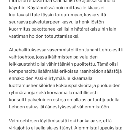
mutta on epävarmaa saadaanko se ajoissa kunnolla
käyntiin. Käytännössä noin mittava leikkaus ei
luultavasti tule täysin toteutumaan, koska siitä
seuraava palvelutarpeen kasvu ja henkilöstön
kuormitus pakottanee kalliisiin hätäratkaisuihin lain
vaatiman hoidon toteuttamiseksi.
Aluehallituksessa vasemmistoliiton Juhani Lehto esitti
vaihtoehtoa, jossa ikäihmisten palveluiden
leikkaustahti olisi vähintäänkin puolitettu. Tämä olisi
kompensoitu lisäämällä erikoissairaanhoidon säästöjä
ennakoiden Assi-siirtymää, leikkaamalla
luottamushenkilöiden kokouspalkkioita ja puolueiden
ryhmärahoja sekä korvaamalla maltillisesti
konsulttipalveluiden ostoja omalla asiantuntijuudella.
Lehdon esitys jäi äänestyksessä vähemmistöön.
Vaihtoehtojen löytämisestä teki hankalaa se, että
virkajohto ei sellaisia esittänyt. Aiemmista lupauksista