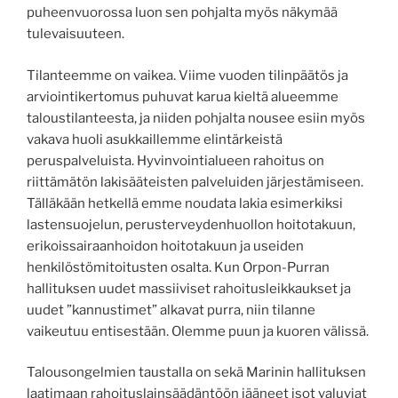
puheenvuorossa luon sen pohjalta myös näkymää
tulevaisuuteen.
Tilanteemme on vaikea. Viime vuoden tilinpäätös ja
arviointikertomus puhuvat karua kieltä alueemme
taloustilanteesta, ja niiden pohjalta nousee esiin myös
vakava huoli asukkaillemme elintärkeistä
peruspalveluista. Hyvinvointialueen rahoitus on
riittämätön lakisääteisten palveluiden järjestämiseen.
Tälläkään hetkellä emme noudata lakia esimerkiksi
lastensuojelun, perusterveydenhuollon hoitotakuun,
erikoissairaanhoidon hoitotakuun ja useiden
henkilöstömitoitusten osalta. Kun Orpon-Purran
hallituksen uudet massiiviset rahoitusleikkaukset ja
uudet ”kannustimet” alkavat purra, niin tilanne
vaikeutuu entisestään. Olemme puun ja kuoren välissä.
Talousongelmien taustalla on sekä Marinin hallituksen
laatimaan rahoituslainsäädäntöön jääneet isot valuviat