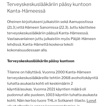
Terveyskeskuslääkäriin pääsy kuntoon
Kanta-Hämeessä
Oheinen kirjoitukseni julkaistiin sekä Aamupostissa
(21.3.) että Hämeen Sanomissa (22.3). Juttu käsittelee
terveyskeskuslääkäriin pääsyä Kanta-Hämeessä.
Vastaavanlainen juttu julkaistiin myös Päijät-Hämeen
lehdissä. Kanta-Hämettä koskeva teksti
kokonaisuudessaan alla.
Terveyskeskuslääkäriin pääsy kuntoon
Tilanne on hälyttävä. Vuonna 2000 Kanta-Hämeen
terveyskeskuslääkäreille tehtiin 2068 avohoitokäyntiä
tuhatta asukasta kohti eli keskimäärin 2
käyntiä/asukas. Vuonna 2021 käyntien määrä oli
pudonnut alle puoleen, 1003 käyntiin tuhatta asukasta
kohti. Näin kertoo tuore THL:n Sotkanet-tilasto.
Luvut