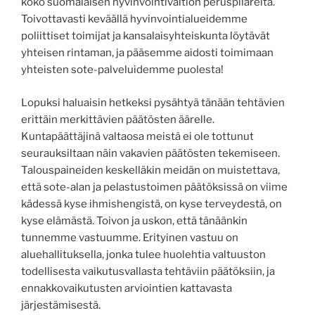
koko suomalaisen hyvinvointivaltion peruspilareita.
Toivottavasti keväällä hyvinvointialueidemme
poliittiset toimijat ja kansalaisyhteiskunta löytävät
yhteisen rintaman, ja pääsemme aidosti toimimaan
yhteisten sote-palveluidemme puolesta!
Lopuksi haluaisin hetkeksi pysähtyä tänään tehtävien
erittäin merkittävien päätösten äärelle.
Kuntapäättäjinä valtaosa meistä ei ole tottunut
seurauksiltaan näin vakavien päätösten tekemiseen.
Talouspaineiden keskelläkin meidän on muistettava,
että sote-alan ja pelastustoimen päätöksissä on viime
kädessä kyse ihmishengistä, on kyse terveydestä, on
kyse elämästä. Toivon ja uskon, että tänäänkin
tunnemme vastuumme. Erityinen vastuu on
aluehallituksella, jonka tulee huolehtia valtuuston
todellisesta vaikutusvallasta tehtäviin päätöksiin, ja
ennakkovaikutusten arviointien kattavasta
järjestämisestä.