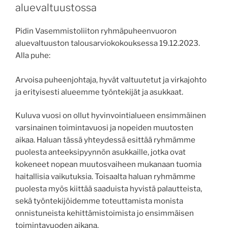
aluevaltuustossa
Pidin Vasemmistoliiton ryhmäpuheenvuoron
aluevaltuuston talousarviokokouksessa 19.12.2023.
Alla puhe:
Arvoisa puheenjohtaja, hyvät valtuutetut ja virkajohto
ja erityisesti alueemme työntekijät ja asukkaat.
Kuluva vuosi on ollut hyvinvointialueen ensimmäinen
varsinainen toimintavuosi ja nopeiden muutosten
aikaa. Haluan tässä yhteydessä esittää ryhmämme
puolesta anteeksipyynnön asukkaille, jotka ovat
kokeneet nopean muutosvaiheen mukanaan tuomia
haitallisia vaikutuksia. Toisaalta haluan ryhmämme
puolesta myös kiittää saaduista hyvistä palautteista,
sekä työntekijöidemme toteuttamista monista
onnistuneista kehittämistoimista jo ensimmäisen
toimintavuoden aikana.