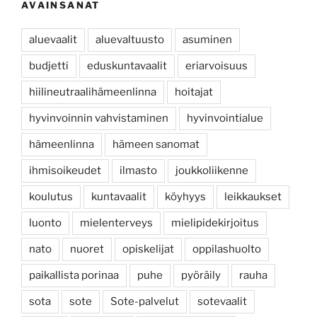
AVAINSANAT
aluevaalit
aluevaltuusto
asuminen
budjetti
eduskuntavaalit
eriarvoisuus
hiilineutraalihämeenlinna
hoitajat
hyvinvoinnin vahvistaminen
hyvinvointialue
hämeenlinna
hämeen sanomat
ihmisoikeudet
ilmasto
joukkoliikenne
koulutus
kuntavaalit
köyhyys
leikkaukset
luonto
mielenterveys
mielipidekirjoitus
nato
nuoret
opiskelijat
oppilashuolto
paikallista porinaa
puhe
pyöräily
rauha
sota
sote
Sote-palvelut
sotevaalit