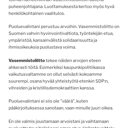
puheenjohtajana. Luottamuksesta kertoo myös hyvä
henkilökohtainen vaalitulos.
Puoluevalintani perustuu arvoihin. Vasemmistoliitto on
Suomen vahvin hyvinvointivaltiota, työntekijän etua,
ympäristöä, kansainvälistä solidaarisuutta ja
ihmisoikeuksia puolustava voima.
Vasemmistoliitto
tekee näiden arvojen eteen
ahkerasti töitä. Esimerkiksi kaupunkipolitiikassa
vaikutusvaltamme on ollut selvästi kokoamme
suurempi, osana hyvää yhteistyötä etenkin SDP:n,
vihreiden ja kristillisdemokraattien kanssa.
Puoluevalintani ei siis ole ”väärä”, kuten
pääkirjoituksessa sanotaan, vaan minulle juuri oikea.
En ole valmis joustamaan arvoistani ja vaihtamaan