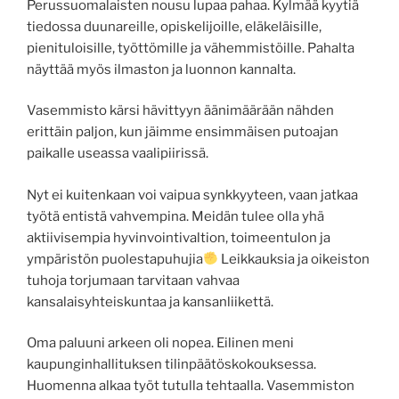
Perussuomalaisten nousu lupaa pahaa. Kylmää kyytiä
tiedossa duunareille, opiskelijoille, eläkeläisille,
pienituloisille, työttömille ja vähemmistöille. Pahalta
näyttää myös ilmaston ja luonnon kannalta.
Vasemmisto kärsi hävittyyn äänimäärään nähden
erittäin paljon, kun jäimme ensimmäisen putoajan
paikalle useassa vaalipiirissä.
Nyt ei kuitenkaan voi vaipua synkkyyteen, vaan jatkaa
työtä entistä vahvempina. Meidän tulee olla yhä
aktiivisempia hyvinvointivaltion, toimeentulon ja
ympäristön puolestapuhujia
Leikkauksia ja oikeiston
tuhoja torjumaan tarvitaan vahvaa
kansalaisyhteiskuntaa ja kansanliikettä.
Oma paluuni arkeen oli nopea. Eilinen meni
kaupunginhallituksen tilinpäätöskokouksessa.
Huomenna alkaa työt tutulla tehtaalla. Vasemmiston