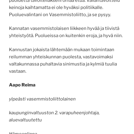
puoluetta tavoitellakseni omaa etua. Vallantavoittelu
keinoja kaihtamatta ei ole hyväksi politiikalle.
Puoluevalintani on Vasemmistoliitto, ja se pysyy.
Kannatan vasemmistolaisen liikkeen hyvää ja tiivistä
yhteistyötä. Puolueissa on kuitenkin eroja, ja hyvä niin.
Kannustan jokaista lähtemään mukaan toimintaan
reilumman yhteiskunnan puolesta, vastavoimaksi
valtakunnassa puhaltavia sinimustia ja kylmiä tuulia
vastaan.
Aapo Reima
ylpeästi vasemmistoliittolainen
kaupunginvaltuuston 2. varapuheenjohtaja,
aluevaltuutettu
Hämeenlinna