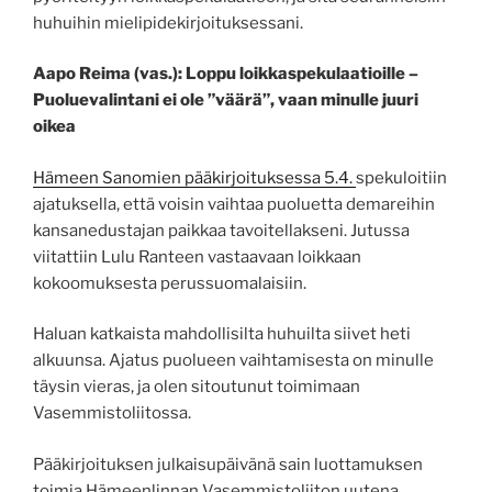
huhuihin mielipidekirjoituksessani.
Aapo Reima (vas.): Loppu loikkaspekulaatioille –
Puoluevalintani ei ole ”väärä”, vaan minulle juuri
oikea
Hämeen Sanomien pääkirjoituksessa 5.4.
spekuloitiin
ajatuksella, että voisin vaihtaa puoluetta demareihin
kansanedustajan paikkaa tavoitellakseni. Jutussa
viitattiin Lulu Ranteen vastaavaan loikkaan
kokoomuksesta perussuomalaisiin.
Haluan katkaista mahdollisilta huhuilta siivet heti
alkuunsa. Ajatus puolueen vaihtamisesta on minulle
täysin vieras, ja olen sitoutunut toimimaan
Vasemmistoliitossa.
Pääkirjoituksen julkaisupäivänä sain luottamuksen
toimia Hämeenlinnan Vasemmistoliiton uutena