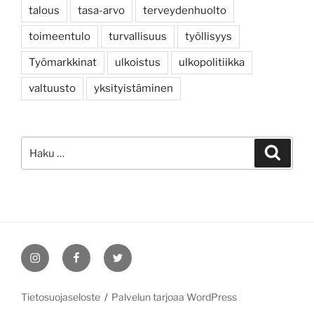
talous
tasa-arvo
terveydenhuolto
toimeentulo
turvallisuus
työllisyys
Työmarkkinat
ulkoistus
ulkopolitiikka
valtuusto
yksityistäminen
Etsi:
Haku
Instagram
Facebook
Twitter
Tietosuojaseloste
Palvelun tarjoaa WordPress