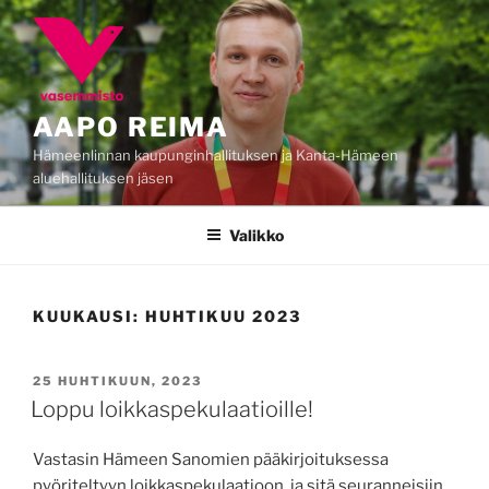
Siirry
sisältöön
AAPO REIMA
Hämeenlinnan kaupunginhallituksen ja Kanta-Hämeen
aluehallituksen jäsen
Valikko
KUUKAUSI:
HUHTIKUU 2023
JULKAISTU
25 HUHTIKUUN, 2023
Loppu loikkaspekulaatioille!
Vastasin Hämeen Sanomien pääkirjoituksessa
pyöriteltyyn loikkaspekulaatioon, ja sitä seuranneisiin