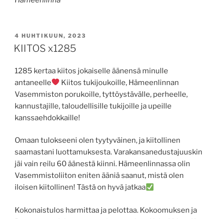
JULKAISTU
4 HUHTIKUUN, 2023
KIITOS x1285
1285 kertaa kiitos jokaiselle äänensä minulle
antaneelle
Kiitos tukijoukoille, Hämeenlinnan
Vasemmiston porukoille, tyttöystävälle, perheelle,
kannustajille, taloudellisille tukijoille ja upeille
kanssaehdokkaille!
Omaan tulokseeni olen tyytyväinen, ja kiitollinen
saamastani luottamuksesta. Varakansanedustajuuskin
jäi vain reilu 60 äänestä kiinni. Hämeenlinnassa olin
Vasemmistoliiton eniten ääniä saanut, mistä olen
iloisen kiitollinen! Tästä on hyvä jatkaa
Kokonaistulos harmittaa ja pelottaa. Kokoomuksen ja