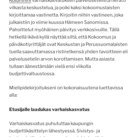
Kolumnini
varhaiskasvatuksen palvelusetelistä herätti
vilkasta keskustelua, ja poiki kaksi kokoomuslaisten
kirjoittamaa vastinetta. Kirjoitin niihin vastineen, joka
julkaistiin jo viime kuussa Hämeen Sanomissa.
Pahoittelut myöhäinen päivitys verkkosivuille. Tällä
hetkellä ikävä kyllä näyttää siltä, että Kokoomus ja
päiväkotiyrittäjät ovat Keskustan ja Perussuomalaisten
tuella saavuttamassa ristiretkensä yhden tavoitteen eli
palvelusetelin arvon korottamisen. Mutta asiasta
tullaan äänestämään vielä ensi viikolla
budjettivaltuustossa.
Mielipidekirjoitukseni on kokonaisuutena luettavissa
alla:
Etusijalle laadukas varhaiskasvatus
Varhaiskasvatus puhututtaa kaupungin
budjettikäsittelyn lähestyessä. Sivistys- ja