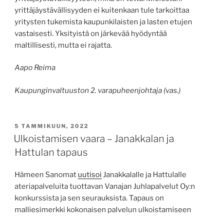
yrittäjäystävällisyyden ei kuitenkaan tule tarkoittaa
yritysten tukemista kaupunkilaisten ja lasten etujen
vastaisesti. Yksityistä on järkevää hyödyntää
maltillisesti, mutta ei rajatta.
Aapo Reima
Kaupunginvaltuuston 2. varapuheenjohtaja (vas.)
JULKAISTU
5 TAMMIKUUN, 2022
Ulkoistamisen vaara – Janakkalan ja
Hattulan tapaus
Hämeen Sanomat
uutisoi
Janakkalalle ja Hattulalle
ateriapalveluita tuottavan Vanajan Juhlapalvelut Oy:n
konkurssista ja sen seurauksista. Tapaus on
malliesimerkki kokonaisen palvelun ulkoistamiseen