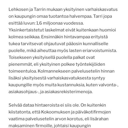
Lehkosen ja Tarrin mukaan yksityinen varhaiskasvatus
on kaupungin omaa tuotantoa halvempaa. Tarri jopa
esittää luvun: 1,6 miljoonaa vuodessa.
Yksinkertaistetut laskelmat eivät kuitenkaan huomioi
kolmea seikkaa. Ensinnäkin hintavampaa erityistä
tukea tarvitsevat ohjautuvat pääosin kunnalliselle
puolelle, mikä aiheuttaa myös lasten eriarvoistumista.
Toisekseen yksityisellä puolella palkat ovat
pienemmät, eli yksityinen polkee työntekijöiden
toimeentuloa. Kolmannekseen palvelusetelin hinnan
lisäksi yksityisestä varhaiskasvatuksesta syntyy
kaupungille myös muita kustannuksia, kuten valvonta-,
asiakasohjaus-, ja asiakasrekisterimenoja.
Selvää dataa hintaeroista ei siis ole. On kuitenkin
kiistatonta, että Kokoomuksen ja päiväkotifirmojen
vaatima palvelusetelin arvon korotus, eli lisärahan
maksaminen firmoille, johtaisi kaupungin