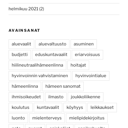
helmikuu 2021
(2)
AVAINSANAT
aluevaalit
aluevaltuusto
asuminen
budjetti
eduskuntavaalit
eriarvoisuus
hiilineutraalihämeenlinna
hoitajat
hyvinvoinnin vahvistaminen
hyvinvointialue
hämeenlinna
hämeen sanomat
ihmisoikeudet
ilmasto
joukkoliikenne
koulutus
kuntavaalit
köyhyys
leikkaukset
luonto
mielenterveys
mielipidekirjoitus