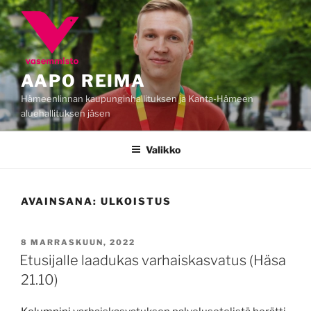
Siirry
sisältöön
AAPO REIMA
Hämeenlinnan kaupunginhallituksen ja Kanta-Hämeen
aluehallituksen jäsen
Valikko
AVAINSANA:
ULKOISTUS
JULKAISTU
8 MARRASKUUN, 2022
Etusijalle laadukas varhaiskasvatus (Häsa
21.10)