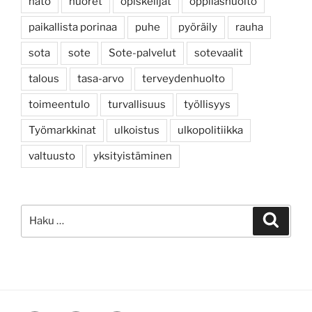
nato
nuoret
opiskelijat
oppilashuolto
paikallista porinaa
puhe
pyöräily
rauha
sota
sote
Sote-palvelut
sotevaalit
talous
tasa-arvo
terveydenhuolto
toimeentulo
turvallisuus
työllisyys
Työmarkkinat
ulkoistus
ulkopolitiikka
valtuusto
yksityistäminen
Etsi:
Haku