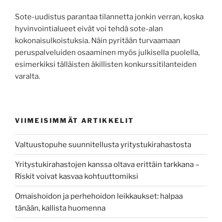
Sote-uudistus parantaa tilannetta jonkin verran, koska
hyvinvointialueet eivät voi tehdä sote-alan
kokonaisulkoistuksia. Näin pyritään turvaamaan
peruspalveluiden osaaminen myös julkisella puolella,
esimerkiksi tälläisten äkillisten konkurssitilanteiden
varalta.
VIIMEISIMMÄT ARTIKKELIT
Valtuustopuhe suunnitellusta yritystukirahastosta
Yritystukirahastojen kanssa oltava erittäin tarkkana –
Riskit voivat kasvaa kohtuuttomiksi
Omaishoidon ja perhehoidon leikkaukset: halpaa
tänään, kallista huomenna