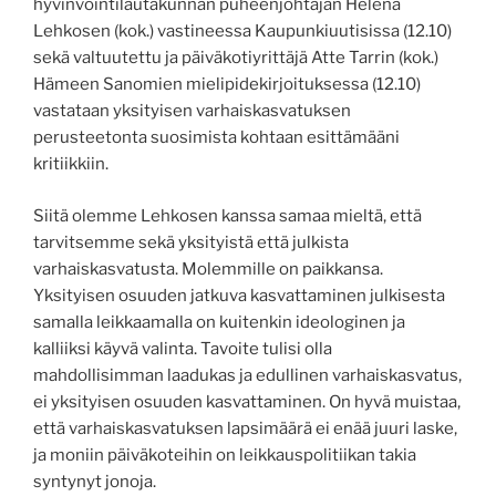
hyvinvointilautakunnan puheenjohtajan Helena
Lehkosen (kok.) vastineessa Kaupunkiuutisissa (12.10)
sekä valtuutettu ja päiväkotiyrittäjä Atte Tarrin (kok.)
Hämeen Sanomien mielipidekirjoituksessa (12.10)
vastataan yksityisen varhaiskasvatuksen
perusteetonta suosimista kohtaan esittämääni
kritiikkiin.
Siitä olemme Lehkosen kanssa samaa mieltä, että
tarvitsemme sekä yksityistä että julkista
varhaiskasvatusta. Molemmille on paikkansa.
Yksityisen osuuden jatkuva kasvattaminen julkisesta
samalla leikkaamalla on kuitenkin ideologinen ja
kalliiksi käyvä valinta. Tavoite tulisi olla
mahdollisimman laadukas ja edullinen varhaiskasvatus,
ei yksityisen osuuden kasvattaminen. On hyvä muistaa,
että varhaiskasvatuksen lapsimäärä ei enää juuri laske,
ja moniin päiväkoteihin on leikkauspolitiikan takia
syntynyt jonoja.