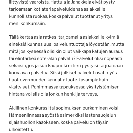
liittyvistä vaaroista. Hattula ja Janakkala eivät pysty
tarjoamaan kotiateriapalveluidensa asiakkaille
kunnollista ruokaa, koska palvelut tuottanut yritys
meni konkurssiin.
Tällä kertaa asia ratkesi tarjoamalla asiakkaille kylmiä
eineksiä kunnes uusi palveluntuottaja löydetään, mutta
mitä jos kyseessä olisikin ollut vaikkapa katujen auraus
tai elintärkeä sote-alan palvelu? Palvelut olisi nopeasti
sekaisin, jos ja kun kaupunki ei heti pystyisi tarjoamaan
korvaavaa palvelua. Siksi julkiset palvelut ovat myös
huoltovarmuuden kannalta luotettavampia kuin
yksityiset. Pahimmassa tapauksessa yksityistämisen
hintana voi siis olla jonkun henki ja terveys.
Äkillinen konkurssi tai sopimuksen purkaminen voisi
Hämeenlinnassa syöstä esimerkiksi lastensuojelun
sijaishuollon kaaokseen, koska palvelu on täysin
ulkoistettu.