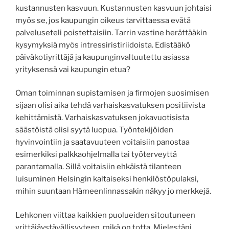
kustannusten kasvuun. Kustannusten kasvuun johtaisi
myös se, jos kaupungin oikeus tarvittaessa evätä
palveluseteli poistettaisiin. Tarrin vastine herättääkin
kysymyksiä myös intressiristiriidoista. Edistääkö
päiväkotiyrittäjä ja kaupunginvaltuutettu asiassa
yrityksensä vai kaupungin etua?
Oman toiminnan supistamisen ja firmojen suosimisen
sijaan olisi aika tehdä varhaiskasvatuksen positiivista
kehittämistä. Varhaiskasvatuksen jokavuotisista
säästöistä olisi syytä luopua. Työntekijöiden
hyvinvointiin ja saatavuuteen voitaisiin panostaa
esimerkiksi palkkaohjelmalla tai työterveyttä
parantamalla. Sillä voitaisiin ehkäistä tilanteen
luisuminen Helsingin kaltaiseksi henkilöstöpulaksi,
mihin suuntaan Hämeenlinnassakin näkyy jo merkkejä.
Lehkonen viittaa kaikkien puolueiden sitoutuneen
yrittäjäystävällisyyteen, mikä on totta. Mielestäni