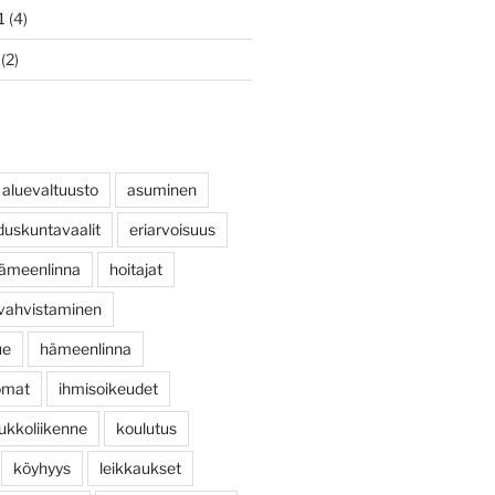
1
(4)
(2)
aluevaltuusto
asuminen
duskuntavaalit
eriarvoisuus
ihämeenlinna
hoitajat
 vahvistaminen
ue
hämeenlinna
omat
ihmisoikeudet
ukkoliikenne
koulutus
köyhyys
leikkaukset