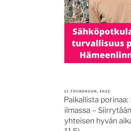
JULKAISTU
11 TOUKOKUUN, 2022
Paikallista porina
ilmassa – Siirrytä
yhteisen hyvän aik