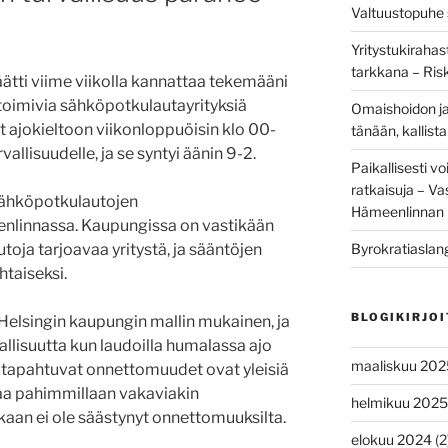
Valtuustopuhe s
Yritystukirahas
tarkkana – Ris
tti viime viikolla kannattaa tekemääni
 toimivia sähköpotkulautayrityksiä
Omaishoidon ja
 ajokieltoon viikonloppuöisin klo 00-
tänään, kallis
vallisuudelle, ja se syntyi äänin 9-2.
Paikallisesti vo
ratkaisuja – V
 sähköpotkulautojen
Hämeenlinnan 
linnassa. Kaupungissa on vastikään
Byrokratiaslan
toja tarjoavaa yritystä, ja sääntöjen
htaiseksi.
BLOGIKIRJO
Helsingin kaupungin mallin mukainen, ja
vallisuutta kun laudoilla humalassa ajo
maaliskuu 202
 tapahtuvat onnettomuudet ovat yleisiä
uraa pahimmillaan vakaviakin
helmikuu 2025
an ei ole säästynyt onnettomuuksilta.
elokuu 2024
(2