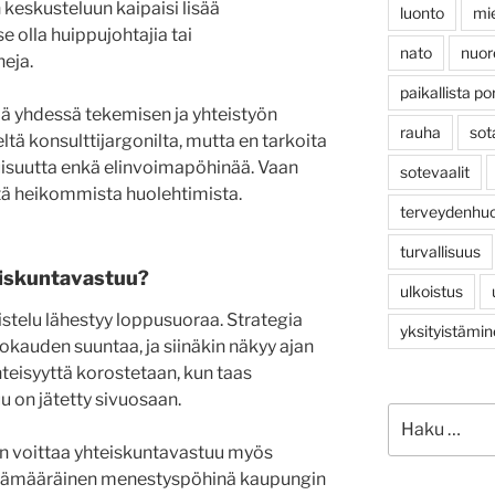
 keskusteluun kaipaisi lisää
luonto
mi
e olla huippujohtajia tai
nato
nuor
eja.
paikallista po
ää yhdessä tekemisen ja yhteistyön
rauha
sot
ltä konsulttijargonilta, mutta en tarkoita
isuutta enkä elinvoimapöhinää. Vaan
sotevaalit
stä heikommista huolehtimista.
terveydenhuo
turvallisuus
eiskuntavastuu?
ulkoistus
stelu lähestyy loppusuoraa. Strategia
yksityistämi
kauden suuntaa, ja siinäkin näkyy ajan
teisyyttä korostetaan, kun taas
u on jätetty sivuosaan.
Etsi:
n voittaa yhteiskuntavastuu myös
ämääräinen menestyspöhinä kaupungin