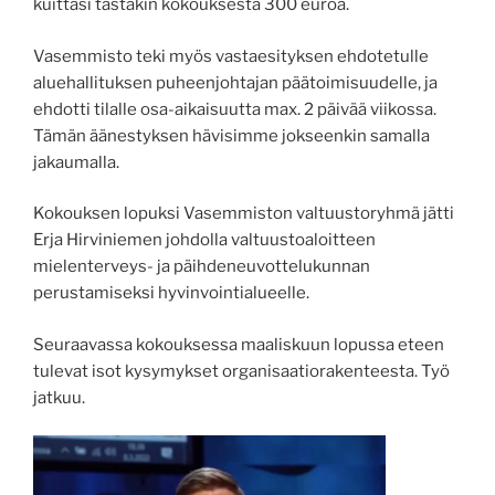
kuittasi tästäkin kokouksesta 300 euroa.
Vasemmisto teki myös vastaesityksen ehdotetulle
aluehallituksen puheenjohtajan päätoimisuudelle, ja
ehdotti tilalle osa-aikaisuutta max. 2 päivää viikossa.
Tämän äänestyksen hävisimme jokseenkin samalla
jakaumalla.
Kokouksen lopuksi Vasemmiston valtuustoryhmä jätti
Erja Hirviniemen johdolla valtuustoaloitteen
mielenterveys- ja päihdeneuvottelukunnan
perustamiseksi hyvinvointialueelle.
Seuraavassa kokouksessa maaliskuun lopussa eteen
tulevat isot kysymykset organisaatiorakenteesta. Työ
jatkuu.