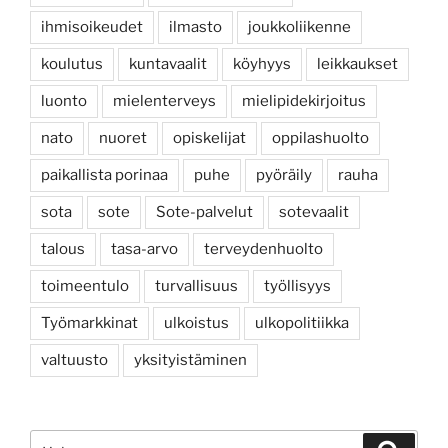
ihmisoikeudet
ilmasto
joukkoliikenne
koulutus
kuntavaalit
köyhyys
leikkaukset
luonto
mielenterveys
mielipidekirjoitus
nato
nuoret
opiskelijat
oppilashuolto
paikallista porinaa
puhe
pyöräily
rauha
sota
sote
Sote-palvelut
sotevaalit
talous
tasa-arvo
terveydenhuolto
toimeentulo
turvallisuus
työllisyys
Työmarkkinat
ulkoistus
ulkopolitiikka
valtuusto
yksityistäminen
Etsi:
Haku