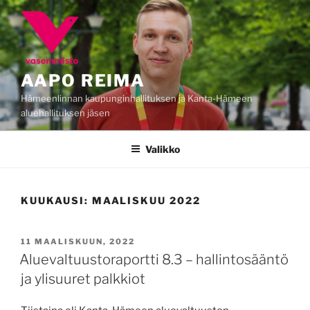
Siirry
sisältöön
AAPO REIMA
Hämeenlinnan kaupunginhallituksen ja Kanta-Hämeen
aluehallituksen jäsen
Valikko
KUUKAUSI:
MAALISKUU 2022
JULKAISTU
11 MAALISKUUN, 2022
Aluevaltuustoraportti 8.3 – hallintosääntö
ja ylisuuret palkkiot