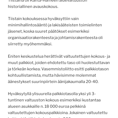
Tiistaina oli Kanta-Hämeen aluevaltuuston
historiallinen avauskokous.
Tiistain kokouksessa hyväksyttiin vain
minimihallintosääntö ja lakisääteisten toimielinten
jäsenet, koska suuret päätökset esimerkiksi
organisaatiorakenteesta ja johtamisrakenteesta oli
siirretty myöhemmäksi.
Eniten keskustelua herättivät valtuutettujen kokous- ja
muut palkkiot, joiden ehdotettu taso oli huolestuttavan
ja törkeän korkea. Vasemmistoliitto esitti palkkiotason
kohtuullistamista, mutta hävisimme molemmat
äänestykset suurinpiirtein äänijakaumalla 20-40.
Hyväksytyllä ylisuurella palkkiotasolla yksi yli 3-
tuntinen valtuuston kokous esimerkiksi kustantaa
alueen asukkaille n. 18 000 euroa pelkkinä
valtuutettujen kokouspalkkioina. Jokainen valtuutettu