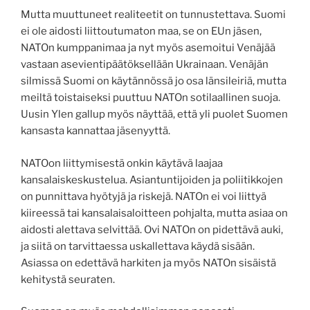
Mutta muuttuneet realiteetit on tunnustettava. Suomi
ei ole aidosti liittoutumaton maa, se on EUn jäsen,
NATOn kumppanimaa ja nyt myös asemoitui Venäjää
vastaan asevientipäätöksellään Ukrainaan. Venäjän
silmissä Suomi on käytännössä jo osa länsileiriä, mutta
meiltä toistaiseksi puuttuu NATOn sotilaallinen suoja.
Uusin Ylen gallup myös näyttää, että yli puolet Suomen
kansasta kannattaa jäsenyyttä.
NATOon liittymisestä onkin käytävä laajaa
kansalaiskeskustelua. Asiantuntijoiden ja poliitikkojen
on punnittava hyötyjä ja riskejä. NATOn ei voi liittyä
kiireessä tai kansalaisaloitteen pohjalta, mutta asiaa on
aidosti alettava selvittää. Ovi NATOn on pidettävä auki,
ja siitä on tarvittaessa uskallettava käydä sisään.
Asiassa on edettävä harkiten ja myös NATOn sisäistä
kehitystä seuraten.