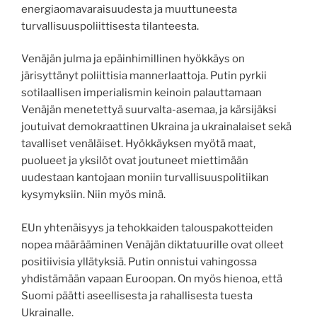
energiaomavaraisuudesta ja muuttuneesta
turvallisuuspoliittisesta tilanteesta.
Venäjän julma ja epäinhimillinen hyökkäys on
järisyttänyt poliittisia mannerlaattoja. Putin pyrkii
sotilaallisen imperialismin keinoin palauttamaan
Venäjän menetettyä suurvalta-asemaa, ja kärsijäksi
joutuivat demokraattinen Ukraina ja ukrainalaiset sekä
tavalliset venäläiset. Hyökkäyksen myötä maat,
puolueet ja yksilöt ovat joutuneet miettimään
uudestaan kantojaan moniin turvallisuuspolitiikan
kysymyksiin. Niin myös minä.
EUn yhtenäisyys ja tehokkaiden talouspakotteiden
nopea määrääminen Venäjän diktatuurille ovat olleet
positiivisia yllätyksiä. Putin onnistui vahingossa
yhdistämään vapaan Euroopan. On myös hienoa, että
Suomi päätti aseellisesta ja rahallisesta tuesta
Ukrainalle.