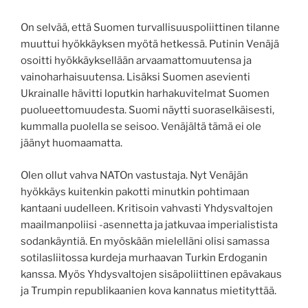
On selvää, että Suomen turvallisuuspoliittinen tilanne
muuttui hyökkäyksen myötä hetkessä. Putinin Venäjä
osoitti hyökkäyksellään arvaamattomuutensa ja
vainoharhaisuutensa. Lisäksi Suomen asevienti
Ukrainalle hävitti loputkin harhakuvitelmat Suomen
puolueettomuudesta. Suomi näytti suoraselkäisesti,
kummalla puolella se seisoo. Venäjältä tämä ei ole
jäänyt huomaamatta.
Olen ollut vahva NATOn vastustaja. Nyt Venäjän
hyökkäys kuitenkin pakotti minutkin pohtimaan
kantaani uudelleen. Kritisoin vahvasti Yhdysvaltojen
maailmanpoliisi -asennetta ja jatkuvaa imperialistista
sodankäyntiä. En myöskään mielelläni olisi samassa
sotilasliitossa kurdeja murhaavan Turkin Erdoganin
kanssa. Myös Yhdysvaltojen sisäpoliittinen epävakaus
ja Trumpin republikaanien kova kannatus mietityttää.