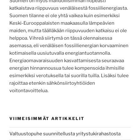
Suomen on myös mahdollisimman nopeasti
katkaistava riippuvuus venäläisestä fossiilienergiasta.
Suomen tilanne ei ole yhtä vaikea kuin esimerkiksi
Keski-Eurooppalaisten maakaasulla lämpeävien
maiden, mutta täälläkään riippuvuuden katkaisu ei ole
helppoa. Vihreä siirtymä on tässä olennaisessa
asemassa, eli venäläisen fossiilienergian korvaaminen
kotimaisella uusiutuvalla energiantuotannolla.
Energiaomavaraisuuden kasvattamisesta seuraavaa
energian hinnannousua tulee kompensoida ihmisille
esimerkiksi verotuksella tai suorilla tuilla. Lisäksi tulee
rajoittaa etenkin sähkönsiirtoyhtiöiden
voitontavoittelua.
VIIMEISIMMÄT ARTIKKELIT
Valtuustopuhe suunnitellusta yritystukirahastosta