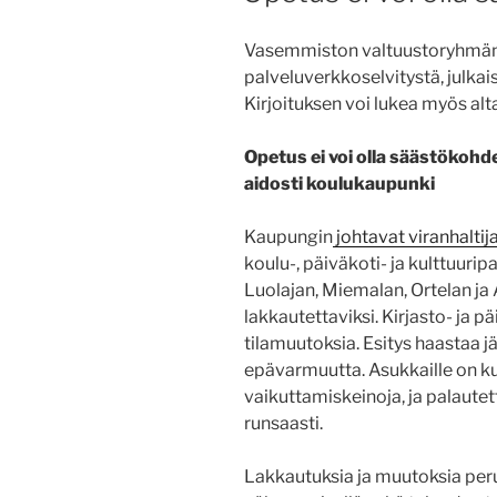
Vasemmiston valtuustoryhmän 
palveluverkkoselvitystä, julkais
Kirjoituksen voi lukea myös alta
Opetus ei voi olla säästökoh
aidosti koulukaupunki
Kaupungin
johtavat viranhaltija
koulu-, päiväkoti- ja kulttuuri
Luolajan, Miemalan, Ortelan ja 
lakkautettaviksi. Kirjasto- ja 
tilamuutoksia. Esitys haastaa j
epävarmuutta. Asukkaille on kui
vaikuttamiskeinoja, ja palautet
runsaasti.
Lakkautuksia ja muutoksia peru