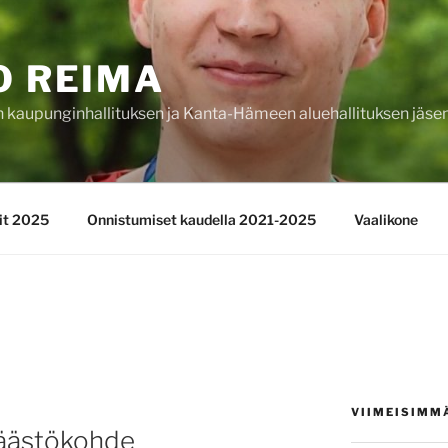
O REIMA
kaupunginhallituksen ja Kanta-Hämeen aluehallituksen jäse
lit 2025
Onnistumiset kaudella 2021-2025
Vaalikone
VIIMEISIMM
 säästökohde