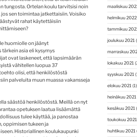
maaliskuu 202
n tungosta. Ortelan koulu tarvitsisi noin
jos sen toimintaa jatkettaisiin. Voisiko
helmikuu 2022
äästyvät rahat käytettäisiin
hittämiseen?
tammikuu 202
joulukuu 2021
(
 huomiolle on jäänyt
 tärkein asia eli kysymys
marraskuu 20
ijat ovat laskeneet, että lapsimäärän
lokakuu 2021
(
yistä vähitellen luopua 37
oehto olisi, että henkilöstöstä
syyskuu 2021
(
isiin palveluita muun muassa vakansseja
elokuu 2021
(1)
heinäkuu 2021
lla säästöä henkilöstöstä. Meillä on nyt
kesäkuu 2021
arantaa opetuksen laatua lisäämättä
ollisuus tulee käyttää, ja panostaa
toukokuu 2021
, oppimisen tukeen ja
huhtikuu 2021
seen. Historiallinen koulukaupunki