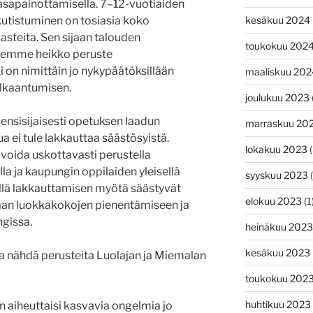
asapainottamisella. 7–12-vuotiaiden
kesäkuu 2024
kutistuminen on tosiasia koko
asteita. Sen sijaan talouden
toukokuu 202
semme heikko peruste
 on nimittäin jo nykypäätöksillään
maaliskuu 202
elkaantumisen.
joulukuu 2023
ä ensisijaisesti opetuksen laadun
marraskuu 20
 ei tule lakkauttaa säästösyistä.
lokakuu 2023
(
 voida uskottavasti perustella
a ja kaupungin oppilaiden yleisellä
syyskuu 2023
(
ällä lakkauttamisen myötä säästyvät
elokuu 2023
(1
raan luokkakokojen pienentämiseen ja
gissa.
heinäkuu 2023
kesäkuu 2023
ea nähdä perusteita Luolajan ja Miemalan
toukokuu 202
huhtikuu 2023
 aiheuttaisi kasvavia ongelmia jo