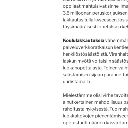
oppilaat mahtuisivat sinne ilma
3,5 miljoonan peruskorjauksen, 
lakkautus tulla kyseeseen, jos s
täysimääräisesti opetuksen ke
Koululakkautuksia
vähemmälle
palveluverkkoratkaisun kenties
henkilöstösäästöistä. Viranhalt
laskun myötä voitaisiin säästös
luokanopettajasta. Toinen vaiht
säästämisen sijaan parannetta
uudistamalla.
Mielestämme olisi virhe tavoite
ainutkertainen mahdollisuus p
rahoitusta nykyisestä. Tuo mahd
luokkakokojen pienentämiseen
opetustuntimäärien kasvattami