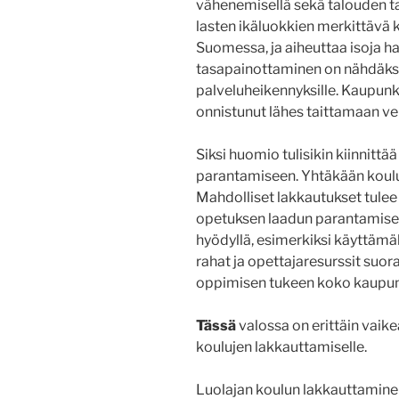
vähenemisellä sekä talouden t
lasten ikäluokkien merkittävä 
Suomessa, ja aiheuttaa isoja ha
tasapainottaminen on nähdäk
palveluheikennyksille. Kaupunki
onnistunut lähes taittamaan v
Siksi huomio tulisikin kiinnittä
parantamiseen. Yhtäkään koulua
Mahdolliset lakkautukset tulee
opetuksen laadun parantamisell
hyödyllä, esimerkiksi käyttäm
rahat ja opettajaresurssit suo
oppimisen tukeen koko kaupun
Tässä
valossa on erittäin vaik
koulujen lakkauttamiselle.
Luolajan koulun lakkauttaminen