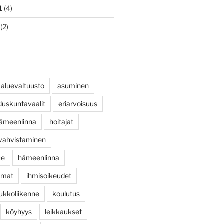
1
(4)
(2)
aluevaltuusto
asuminen
duskuntavaalit
eriarvoisuus
ihämeenlinna
hoitajat
 vahvistaminen
ue
hämeenlinna
omat
ihmisoikeudet
ukkoliikenne
koulutus
köyhyys
leikkaukset