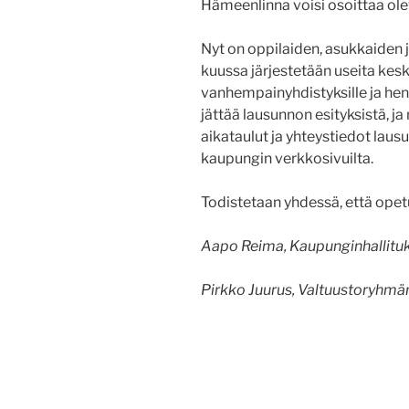
Hämeenlinna voisi osoittaa ol
Nyt on oppilaiden, asukkaiden 
kuussa järjestetään useita kesk
vanhempainyhdistyksille ja henk
jättää lausunnon esityksistä, ja 
aikataulut ja yhteystiedot laus
kaupungin verkkosivuilta.
Todistetaan yhdessä, että opetu
Aapo Reima, Kaupunginhallituks
Pirkko Juurus, Valtuustoryhmän