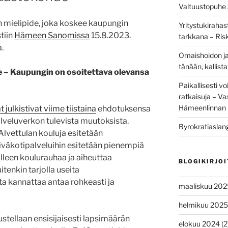
Valtuustopuhe s
mielipide, joka koskee kaupungin
Yritystukirahas
tiin
Hämeen Sanomissa
15.8.2023.
tarkkana – Ris
.
Omaishoidon ja
tänään, kallis
de – Kaupungin on osoitettava olevansa
Paikallisesti vo
ratkaisuja – V
Hämeenlinnan 
t julkistivat
viime
tiistaina
ehdotuksensa
palveluverkon tulevista muutoksista.
Byrokratiaslan
Alvettulan kouluja esitetään
päiväkotipalveluihin esitetään pienempiä
älleen koulurauhaa ja aiheuttaa
BLOGIKIRJO
tenkin tarjolla useita
ta kannattaa antaa rohkeasti ja
maaliskuu 202
helmikuu 2025
stellaan ensisijaisesti lapsimäärän
elokuu 2024
(2