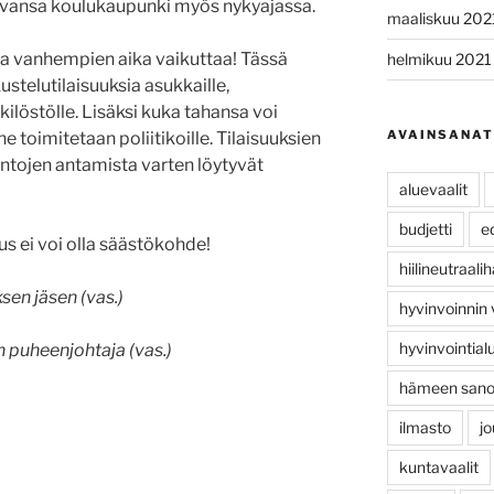
evansa koulukaupunki myös nykyajassa.
maaliskuu 202
ja vanhempien aika vaikuttaa! Tässä
helmikuu 2021
ustelutilaisuuksia asukkaille,
ilöstölle. Lisäksi kuka tahansa voi
AVAINSANAT
ne toimitetaan poliitikoille. Tilaisuuksien
untojen antamista varten löytyvät
aluevaalit
budjetti
e
s ei voi olla säästökohde!
hiilineutraal
en jäsen (vas.)
hyvinvoinnin
hyvinvointial
 puheenjohtaja (vas.)
hämeen san
ilmasto
jo
kuntavaalit