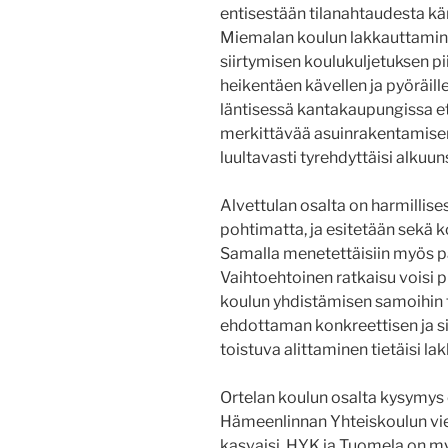
entisestään tilanahtaudesta k
Miemalan koulun lakkauttamine
siirtymisen koulukuljetuksen pii
heikentäen kävellen ja pyöräille
läntisessä kantakaupungissa et
merkittävää asuinrakentamisen
luultavasti tyrehdyttäisi alkuun
Alvettulan osalta on harmillises
pohtimatta, ja esitetään sekä 
Samalla menetettäisiin myös paik
Vaihtoehtoinen ratkaisu voisi p
koulun yhdistämisen samoihin ti
ehdottaman konkreettisen ja s
toistuva alittaminen tietäisi la
Ortelan koulun osalta kysymys 
Hämeenlinnan Yhteiskoulun vier
kasvaisi. HYK ja Tuomela on myö