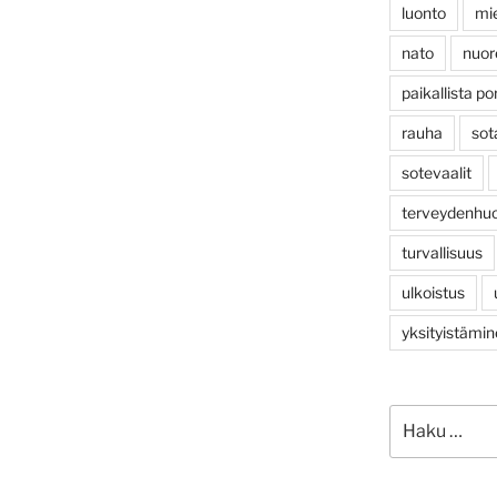
luonto
mi
nato
nuor
paikallista po
rauha
sot
sotevaalit
terveydenhuo
turvallisuus
ulkoistus
yksityistämi
Etsi: