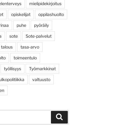
elenterveys
mielipidekirjoitus
et
opiskelijat
oppilashuolto
rinaa
puhe
pyöräily
a
sote
Sote-palvelut
talous
tasa-arvo
lto
toimeentulo
työllisyys
Työmarkkinat
ulkopolitiikka
valtuusto
nen
Haku