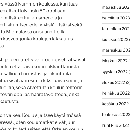
ärsivässä Nummen koulussa, kun taas
maaliskuu 202
n aiheuttaisi noin 50 oppilaan
riin, lisäten kuljetusmenoja ja
helmikuu 2023
n liikkumisen edellytyksiä. Lisäksi sekä
tammikuu 202
tä Miemalassa on suunnitteilla
 kasvua, jonka koulujen lakkautus
joulukuu 2022
(
sa.
marraskuu 20
ti jälleen jätetty vaihtoehtoiset ratkaisut
lokakuu 2022
(
koulun että päiväkodin lakkauttamista.
syyskuu 2022
(
allinen harrastus- ja liikuntatila.
itää sisällään esimerkiksi päiväkodin ja
elokuu 2022
(2
loihin, sekä Alvettulan koulun rehtorin
heinäkuu 2022
itovan oppilasmäärätavoitteen, jonka
kkautusta.
kesäkuu 2022
toukokuu 202
on vaikea. Koulu sijaitsee käytännössä
essä, joten koulumatkat eivät juuri
huhtikuu 2022
s mitoitettu siten, että Ortelan koulun