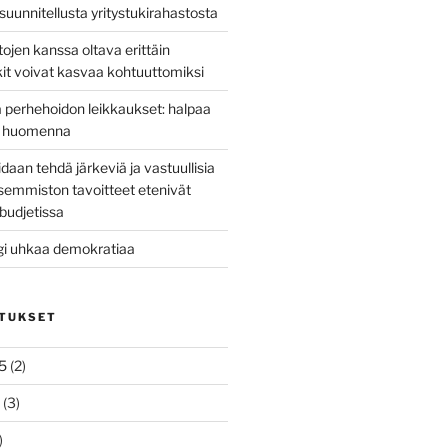
uunnitellusta yritystukirahastosta
tojen kanssa oltava erittäin
kit voivat kasvaa kohtuuttomiksi
 perhehoidon leikkaukset: halpaa
ta huomenna
idaan tehdä järkeviä ja vastuullisia
asemmiston tavoitteet etenivät
budjetissa
gi uhkaa demokratiaa
ITUKSET
5
(2)
(3)
)