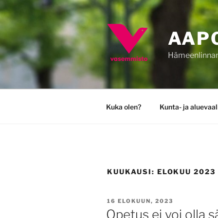
Siirry
sisältöön
AAP
Hämeenlinnan 
Kuka olen?
Kunta- ja aluevaa
KUUKAUSI:
ELOKUU 2023
JULKAISTU
16 ELOKUUN, 2023
Opetus ei voi olla