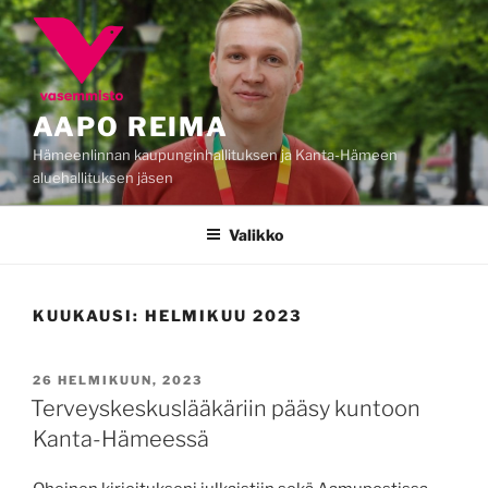
Siirry
sisältöön
AAPO REIMA
Hämeenlinnan kaupunginhallituksen ja Kanta-Hämeen
aluehallituksen jäsen
Valikko
KUUKAUSI:
HELMIKUU 2023
JULKAISTU
26 HELMIKUUN, 2023
Terveyskeskuslääkäriin pääsy kuntoon
Kanta-Hämeessä