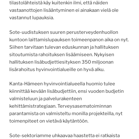
tilastolähteistä käy kuitenkin ilmi, että näiden
vastaanottojen lisääntyminen ei ainakaan vielä ole
vastannut lupauksia.
Sote-uudistuksen suuren perusterveydenhuollon
kuntoon laittamislupauksen toimeenpanon aika on nyt.
Siihen tarvitaan tulevan eduskunnan ja hallituksen
sitoutumista rahoituksen lisäämiseen. Nykyisen
hallituksen lisäbudjettiesityksen 350 miljoonan
lisärahoitus hyvinvointialueille on hyvä alku.
Kanta-Hämeen hyvinvointialueella huomio tulee
kiinnittää kevään lisäbudjettiin, ensi vuoden budjetin
valmisteluun ja palvelurakenteen
kehittämistrategiaan. Terveysasematoiminnan
parantamista on valmisteltu monilla projekteilla, nyt
toimenpiteet on vietävä käytäntöön.
Sote-sektoriamme uhkaavaa haastetta ei ratkaista