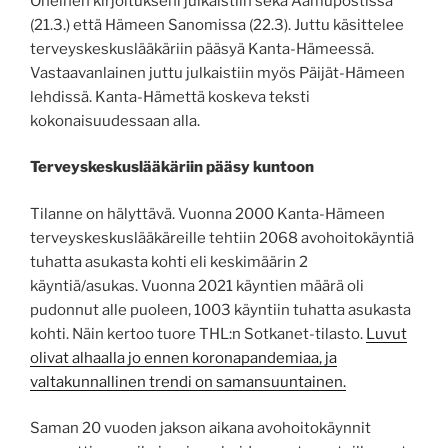
Oheinen kirjoitukseni julkaistiin sekä Aamupostissa
(21.3.) että Hämeen Sanomissa (22.3). Juttu käsittelee
terveyskeskuslääkäriin pääsyä Kanta-Hämeessä.
Vastaavanlainen juttu julkaistiin myös Päijät-Hämeen
lehdissä. Kanta-Hämettä koskeva teksti
kokonaisuudessaan alla.
Terveyskeskuslääkäriin pääsy kuntoon
Tilanne on hälyttävä. Vuonna 2000 Kanta-Hämeen
terveyskeskuslääkäreille tehtiin 2068 avohoitokäyntiä
tuhatta asukasta kohti eli keskimäärin 2
käyntiä/asukas. Vuonna 2021 käyntien määrä oli
pudonnut alle puoleen, 1003 käyntiin tuhatta asukasta
kohti. Näin kertoo tuore THL:n Sotkanet-tilasto.
Luvut
olivat alhaalla jo ennen koronapandemiaa, ja
valtakunnallinen trendi on samansuuntainen.
Saman 20 vuoden jakson aikana avohoitokäynnit