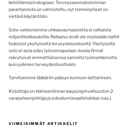
kehittämisstrategiaan. Terveysasematoiminnan
parantamista on valmisteltu, nyt toimenpiteet on
vietävä käytäntöön.
Sote-sektoriamme uhkaavaa haastetta ei ratkaista
miljardileikkauksilla. Ratkaisu eivät ole myöskään kalliit
lisäostot yksityiseltä terveysbisnekseltä. Yksityisiltä
osto ei auta edes työvoimapulaan, koska firmat
rekrytoivat ammattilaisensa samoilta työmarkkinoilta
kuin julkinen terveydenhuoltokin.
Tarvitsemme lääkäriin pääsyn kuntoon laittamisen.
Kirjoittaja on Hämeenlinnan kaupunginvaltuuston 2.
varapuheenjohtaja ja eduskuntavaaliehdokas (vas.).
VIIMEISIMMÄT ARTIKKELIT