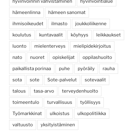
hyvinvoinnin vahvistaminen
hyvinvointialue
hämeenlinna
hämeen sanomat
ihmisoikeudet
ilmasto
joukkoliikenne
koulutus
kuntavaalit
köyhyys
leikkaukset
luonto
mielenterveys
mielipidekirjoitus
nato
nuoret
opiskelijat
oppilashuolto
paikallista porinaa
puhe
pyöräily
rauha
sota
sote
Sote-palvelut
sotevaalit
talous
tasa-arvo
terveydenhuolto
toimeentulo
turvallisuus
työllisyys
Työmarkkinat
ulkoistus
ulkopolitiikka
valtuusto
yksityistäminen