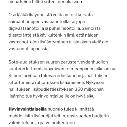
ainoa keino hillitä soten menokasvua.
Osa lääkärikäynneistä voidaan toki korvata
sairaanhoitajien vastaanotoilla tai jopa
digivastaanotoilla ja puhelinsoitoilla. Samoista
tilastolähteistä käy kuitenkin ilmi, että näiden
vastaanottojen lisääntyminen ei ainakaan vielä ole
vastannut lupauksia.
Sote-uudistuksen suuren perusterveydenhuollon
kuntoon laittamislupauksen toimeenpanon aika on nyt.
Siihen tarvitaan tulevan eduskunnan ja hallituksen
sitoutumista rahoituksen lisäämiseen. Nykyisen
hallituksen lisäbudjettiesityksen 350 miljoonan
lisärahoitus hyvinvointialueille on hyvä alku.
Hyvinvointialueilla
huomio tulee kiinnittää
mahdollisiin lisäbudjetteihin, ensi vuoden budjetin
valmisteluun ja palvelurakenteen