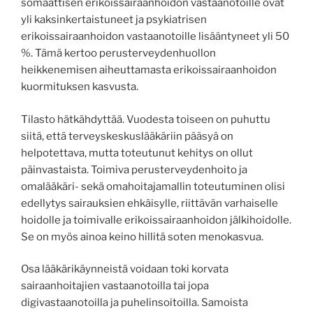
somaattisen erikoissairaanhoidon vastaanotoille ovat
yli kaksinkertaistuneet ja psykiatrisen
erikoissairaanhoidon vastaanotoille lisääntyneet yli 50
%. Tämä kertoo perusterveydenhuollon
heikkenemisen aiheuttamasta erikoissairaanhoidon
kuormituksen kasvusta.
Tilasto hätkähdyttää. Vuodesta toiseen on puhuttu
siitä, että terveyskeskuslääkäriin pääsyä on
helpotettava, mutta toteutunut kehitys on ollut
päinvastaista. Toimiva perusterveydenhoito ja
omalääkäri- sekä omahoitajamallin toteutuminen olisi
edellytys sairauksien ehkäisylle, riittävän varhaiselle
hoidolle ja toimivalle erikoissairaanhoidon jälkihoidolle.
Se on myös ainoa keino hillitä soten menokasvua.
Osa lääkärikäynneistä voidaan toki korvata
sairaanhoitajien vastaanotoilla tai jopa
digivastaanotoilla ja puhelinsoitoilla. Samoista