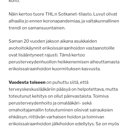
kohti.
Näin kertoo tuore THL:n Sotkanet-tilasto. Luvut olivat
alhaalla jo ennen koronapandemiaa, ja valtakunnallinen
trendi on samansuuntainen.
Saman 20 vuoden jakson aikana asukkaiden
avohoitokäynnit erikoissairaanhoidon vastaanotoille
ovat lisääntyneet rajusti. Tämä kertoo
perusterveydenhuollon heikkenemisen aiheuttamasta
erikoissairaanhoidon kuormituksen kasvusta.
Vuodesta toiseen
on puhuttu siitä, että
terveyskeskuslääkäriin pääsyä on helpotettava, mutta
toteutunut kehitys on ollut päinvastaista. Toimiva
perusterveydenhoito ja omalääkäri- sekä
omahoitajamallin toteutuminen olisivat sairauksien
ehkäisyn, riittävän varhaisen hoidon ja toimivan
erikoissairaanhoidon jälkihoidon edellytys. Se on myös