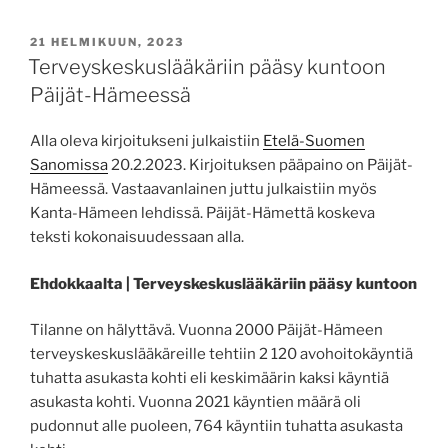
JULKAISTU
21 HELMIKUUN, 2023
Terveyskeskuslääkäriin pääsy kuntoon
Päijät-Hämeessä
Alla oleva kirjoitukseni julkaistiin
Etelä-Suomen
Sanomissa
20.2.2023. Kirjoituksen pääpaino on Päijät-
Hämeessä. Vastaavanlainen juttu julkaistiin myös
Kanta-Hämeen lehdissä. Päijät-Hämettä koskeva
teksti kokonaisuudessaan alla.
Ehdokkaalta | Terveyskeskus­lääkäriin pääsy kuntoon
Tilanne on hälyttävä. Vuonna 2000 Päijät-Hämeen
terveyskeskuslääkäreille tehtiin 2 120 avohoitokäyntiä
tuhatta asukasta kohti eli keskimäärin kaksi käyntiä
asukasta kohti. Vuonna 2021 käyntien määrä oli
pudonnut alle puoleen, 764 käyntiin tuhatta asukasta