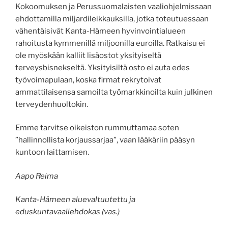
Kokoomuksen ja Perussuomalaisten vaaliohjelmissaan
ehdottamilla miljardileikkauksilla, jotka toteutuessaan
vähentäisivät Kanta-Hämeen hyvinvointialueen
rahoitusta kymmenillä miljoonilla euroilla. Ratkaisu ei
ole myöskään kalliit lisäostot yksityiseltä
terveysbisnekseltä. Yksityisiltä osto ei auta edes
työvoimapulaan, koska firmat rekrytoivat
ammattilaisensa samoilta työmarkkinoilta kuin julkinen
terveydenhuoltokin.
Emme tarvitse oikeiston rummuttamaa soten
”hallinnollista korjaussarjaa”, vaan lääkäriin pääsyn
kuntoon laittamisen.
Aapo Reima
Kanta-Hämeen aluevaltuutettu ja
eduskuntavaaliehdokas (vas.)