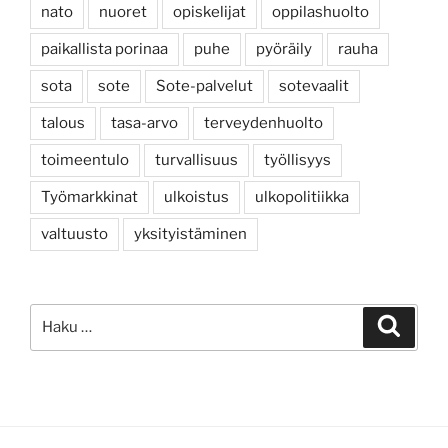
nato
nuoret
opiskelijat
oppilashuolto
paikallista porinaa
puhe
pyöräily
rauha
sota
sote
Sote-palvelut
sotevaalit
talous
tasa-arvo
terveydenhuolto
toimeentulo
turvallisuus
työllisyys
Työmarkkinat
ulkoistus
ulkopolitiikka
valtuusto
yksityistäminen
Etsi:
Haku