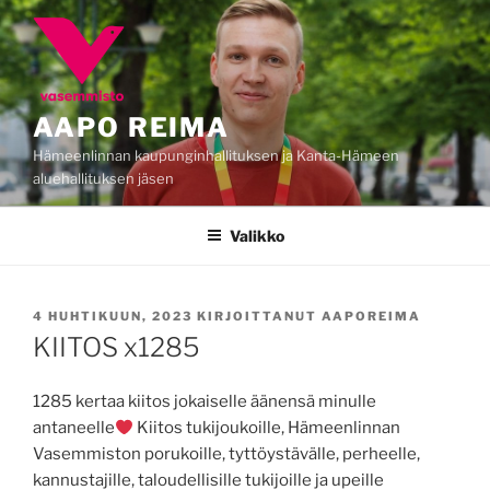
Siirry
sisältöön
AAPO REIMA
Hämeenlinnan kaupunginhallituksen ja Kanta-Hämeen
aluehallituksen jäsen
Valikko
JULKAISTU
4 HUHTIKUUN, 2023
KIRJOITTANUT
AAPOREIMA
KIITOS x1285
1285 kertaa kiitos jokaiselle äänensä minulle
antaneelle
Kiitos tukijoukoille, Hämeenlinnan
Vasemmiston porukoille, tyttöystävälle, perheelle,
kannustajille, taloudellisille tukijoille ja upeille