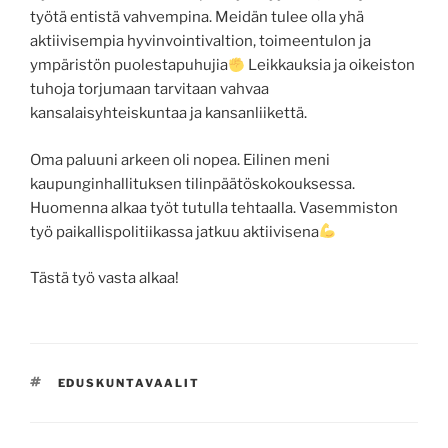
työtä entistä vahvempina. Meidän tulee olla yhä
aktiivisempia hyvinvointivaltion, toimeentulon ja
ympäristön puolestapuhujia
Leikkauksia ja oikeiston
tuhoja torjumaan tarvitaan vahvaa
kansalaisyhteiskuntaa ja kansanliikettä.
Oma paluuni arkeen oli nopea. Eilinen meni
kaupunginhallituksen tilinpäätöskokouksessa.
Huomenna alkaa työt tutulla tehtaalla. Vasemmiston
työ paikallispolitiikassa jatkuu aktiivisena
Tästä työ vasta alkaa!
AVAINSANAT
EDUSKUNTAVAALIT