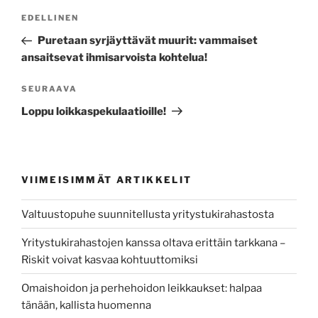
Artikkelien
Edellinen
EDELLINEN
selaus
artikkeli
Puretaan syrjäyttävät muurit: vammaiset
ansaitsevat ihmisarvoista kohtelua!
Seuraava
SEURAAVA
artikkeli
Loppu loikkaspekulaatioille!
VIIMEISIMMÄT ARTIKKELIT
Valtuustopuhe suunnitellusta yritystukirahastosta
Yritystukirahastojen kanssa oltava erittäin tarkkana –
Riskit voivat kasvaa kohtuuttomiksi
Omaishoidon ja perhehoidon leikkaukset: halpaa
tänään, kallista huomenna