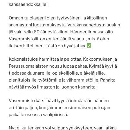
kanssaehdokkaille!
Omaan tulokseeni olen tyytyväinen, ja kiitollinen
saamastani luottamuksesta. Varakansanedustajuuskin
jäi vain reilu 60 äänestä kiinni. Hämeenlinnassa olin
Vasemmistoliiton eniten ääniä saanut, mistä olen
iloisen kiitollinen! Tästä on hyvä jatkaa
Kokonaistulos harmittaa ja pelottaa. Kokoomuksen ja
Perussuomalaisten nousu lupaa pahaa. Kylmää kyytiä
tiedossa duunareille, opiskelijoille, eläkeläisille,
pienituloisille, työttömille ja vähemmistöille. Pahalta
näyttää myös ilmaston ja luonnon kannalta.
Vasemmisto kärsi hävittyyn äänimäärään nähden
erittäin paljon, kun jäimme ensimmäisen putoajan
paikalle useassa vaalipiirissä.
Nyt ei kuitenkaan voi vaipua synkkyyteen, vaan jatkaa