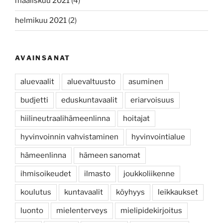
maaliskuu 2021
(4)
helmikuu 2021
(2)
AVAINSANAT
aluevaalit
aluevaltuusto
asuminen
budjetti
eduskuntavaalit
eriarvoisuus
hiilineutraalihämeenlinna
hoitajat
hyvinvoinnin vahvistaminen
hyvinvointialue
hämeenlinna
hämeen sanomat
ihmisoikeudet
ilmasto
joukkoliikenne
koulutus
kuntavaalit
köyhyys
leikkaukset
luonto
mielenterveys
mielipidekirjoitus