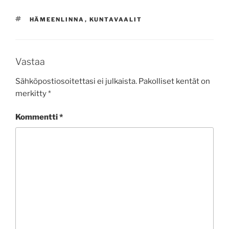
AVAINSANAT
HÄMEENLINNA
,
KUNTAVAALIT
Vastaa
Sähköpostiosoitettasi ei julkaista.
Pakolliset kentät on
merkitty
*
Kommentti
*