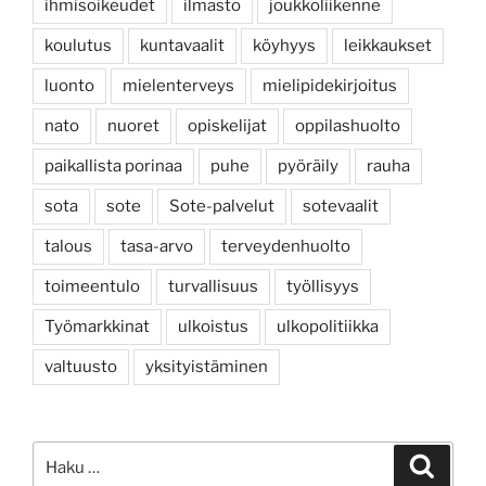
ihmisoikeudet
ilmasto
joukkoliikenne
koulutus
kuntavaalit
köyhyys
leikkaukset
luonto
mielenterveys
mielipidekirjoitus
nato
nuoret
opiskelijat
oppilashuolto
paikallista porinaa
puhe
pyöräily
rauha
sota
sote
Sote-palvelut
sotevaalit
talous
tasa-arvo
terveydenhuolto
toimeentulo
turvallisuus
työllisyys
Työmarkkinat
ulkoistus
ulkopolitiikka
valtuusto
yksityistäminen
Etsi:
Haku