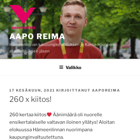
Siirry
sisältöön
AAPO REIMA
Hämeenlinnan kaupunginhallituksen ja Kanta-Hämeen
aluehallituksen jäsen
Valikko
JULKAISTU
17 KESÄKUUN, 2021
KIRJOITTANUT
AAPOREIMA
260 x kiitos!
260 kertaa kiitos
Äänimäärä oli nuorelle
ensikertalaiselle valtavan iloinen yllätys! Aloitan
elokuussa Hämeenlinnan nuorimpana
kaupunginvaltuutettuna.