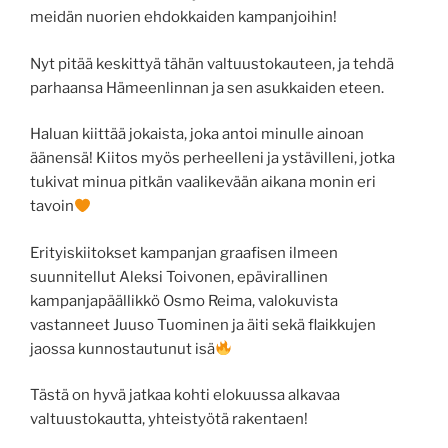
meidän nuorien ehdokkaiden kampanjoihin!
Nyt pitää keskittyä tähän valtuustokauteen, ja tehdä
parhaansa Hämeenlinnan ja sen asukkaiden eteen.
Haluan kiittää jokaista, joka antoi minulle ainoan
äänensä! Kiitos myös perheelleni ja ystävilleni, jotka
tukivat minua pitkän vaalikevään aikana monin eri
tavoin
Erityiskiitokset kampanjan graafisen ilmeen
suunnitellut Aleksi Toivonen, epävirallinen
kampanjapäällikkö Osmo Reima, valokuvista
vastanneet Juuso Tuominen ja äiti sekä flaikkujen
jaossa kunnostautunut isä
Tästä on hyvä jatkaa kohti elokuussa alkavaa
valtuustokautta, yhteistyötä rakentaen!