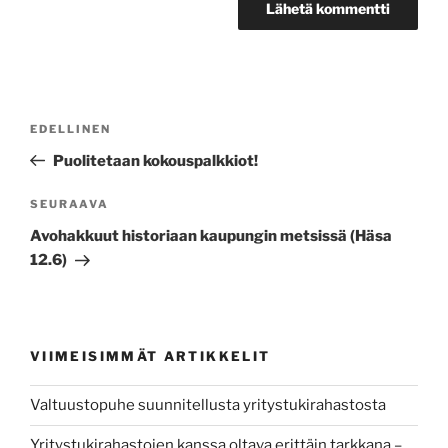
Artikkelien
Edellinen
EDELLINEN
selaus
artikkeli
Puolitetaan kokouspalkkiot!
Seuraava
SEURAAVA
artikkeli
Avohakkuut historiaan kaupungin metsissä (Häsa
12.6)
VIIMEISIMMÄT ARTIKKELIT
Valtuustopuhe suunnitellusta yritystukirahastosta
Yritystukirahastojen kanssa oltava erittäin tarkkana –