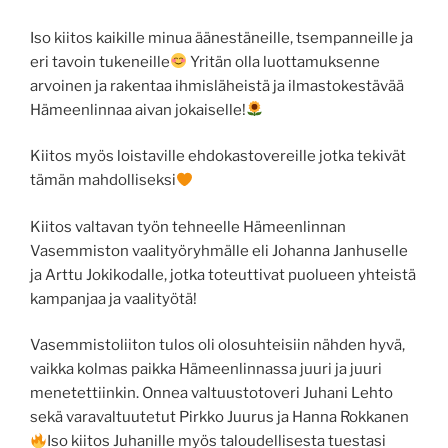
Iso kiitos kaikille minua äänestäneille, tsempanneille ja
eri tavoin tukeneille
Yritän olla luottamuksenne
arvoinen ja rakentaa ihmisläheistä ja ilmastokestävää
Hämeenlinnaa aivan jokaiselle!
Kiitos myös loistaville ehdokastovereille jotka tekivät
tämän mahdolliseksi
Kiitos valtavan työn tehneelle Hämeenlinnan
Vasemmiston vaalityöryhmälle eli Johanna Janhuselle
ja Arttu Jokikodalle, jotka toteuttivat puolueen yhteistä
kampanjaa ja vaalityötä!
Vasemmistoliiton tulos oli olosuhteisiin nähden hyvä,
vaikka kolmas paikka Hämeenlinnassa juuri ja juuri
menetettiinkin. Onnea valtuustotoveri Juhani Lehto
sekä varavaltuutetut Pirkko Juurus ja Hanna Rokkanen
Iso kiitos Juhanille myös taloudellisesta tuestasi