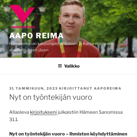
Siirry
sisältöön
AAPO REIMA
Hämeenlinnan kaupunginhallituksen ja Kanta-Hämeen
aluehallituksen jäsen
Valikko
JULKAISTU
31 TAMMIKUUN, 2023
KIRJOITTANUT
AAPOREIMA
Nyt on työntekijän vuoro
Allaoleva
kirjoitukseni
julkaistiin Hämeen Sanomissa
31.1.
Nyt on työntekijän vuoro – Ihmisten köyhdyttäminen