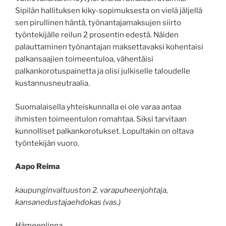
Sipilän hallituksen kiky-sopimuksesta on vielä jäljellä
sen pirullinen häntä, työnantajamaksujen siirto
työntekijälle reilun 2 prosentin edestä. Näiden
palauttaminen työnantajan maksettavaksi kohentaisi
palkansaajien toimeentuloa, vähentäisi
palkankorotuspainetta ja olisi julkiselle taloudelle
kustannusneutraalia.
Suomalaisella yhteiskunnalla ei ole varaa antaa
ihmisten toimeentulon romahtaa. Siksi tarvitaan
kunnolliset palkankorotukset. Lopultakin on oltava
työntekijän vuoro.
Aapo Reima
kaupunginvaltuuston 2. varapuheenjohtaja,
kansanedustajaehdokas (vas.)
Hämeenlinna