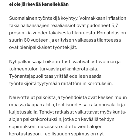
ei ole järkevää kenellekään
Suomalainen työntekijä köyhtyy. Voimakkaan inflaation
takia palkansaajien reaaliansiot ovat pudonneet 5,7
prosenttia vuodentakaisesta tilanteesta. Romahdus on
suurin 60 vuoteen, ja erityisen vaikeassa tilanteessa
ovat pienipalkkaiset työntekijät.
Nyt palkansaajat oikeutetusti vaativat ostovoiman ja
toimeentulon turvaavia palkankorotuksia.
Työnantajapuoli taas yrittää edelleen saada
työntekijöitä tyytymään mitättömiin korotuksiin.
Neuvottelut palkoista ja työehdoista ovat kesken muun
muassa kaupan alalla, teollisuudessa, rakennusalalla ja
kuljetusalalla. Tehdyt ratkaisut vaikuttavat myös kunta-
alojen palkankorotuksiin, jotka on keväällä tehdyn
sopimuksen mukaisesti sidottu vientialojen
korotustasoon. Teollisuuden sopimus on nyt