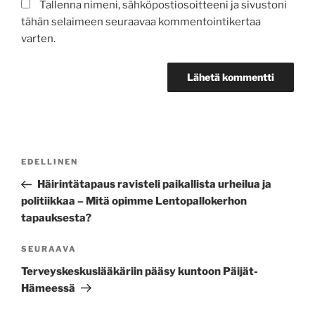
Tallenna nimeni, sähköpostiosoitteeni ja sivustoni
tähän selaimeen seuraavaa kommentointikertaa
varten.
Artikkelien
Edellinen
EDELLINEN
selaus
artikkeli
Häirintätapaus ravisteli paikallista urheilua ja
politiikkaa – Mitä opimme Lentopallokerhon
tapauksesta?
Seuraava
SEURAAVA
artikkeli
Terveyskeskuslääkäriin pääsy kuntoon Päijät-
Hämeessä