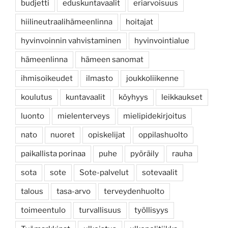
budjetti
eduskuntavaalit
eriarvoisuus
hiilineutraalihämeenlinna
hoitajat
hyvinvoinnin vahvistaminen
hyvinvointialue
hämeenlinna
hämeen sanomat
ihmisoikeudet
ilmasto
joukkoliikenne
koulutus
kuntavaalit
köyhyys
leikkaukset
luonto
mielenterveys
mielipidekirjoitus
nato
nuoret
opiskelijat
oppilashuolto
paikallista porinaa
puhe
pyöräily
rauha
sota
sote
Sote-palvelut
sotevaalit
talous
tasa-arvo
terveydenhuolto
toimeentulo
turvallisuus
työllisyys