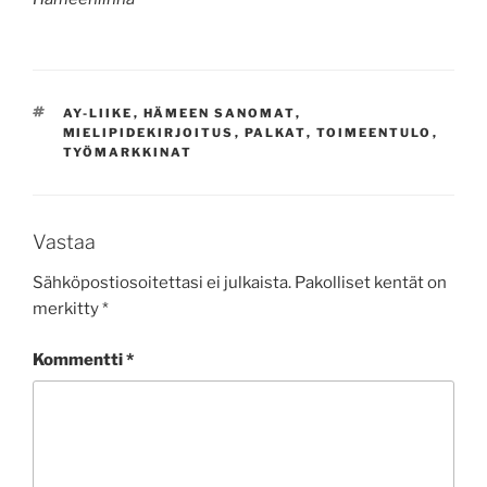
AVAINSANAT
AY-LIIKE
,
HÄMEEN SANOMAT
,
MIELIPIDEKIRJOITUS
,
PALKAT
,
TOIMEENTULO
,
TYÖMARKKINAT
Vastaa
Sähköpostiosoitettasi ei julkaista.
Pakolliset kentät on
merkitty
*
Kommentti
*