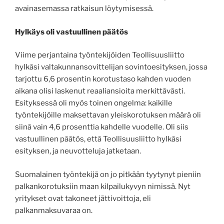
avainasemassa ratkaisun löytymisessä.
Hylkäys oli vastuullinen päätös
Viime perjantaina työntekijöiden Teollisuusliitto
hylkäsi valtakunnansovittelijan sovintoesityksen, jossa
tarjottu 6,6 prosentin korotustaso kahden vuoden
aikana olisi laskenut reaaliansioita merkittävästi.
Esityksessä oli myös toinen ongelma: kaikille
työntekijöille maksettavan yleiskorotuksen määrä oli
siinä vain 4,6 prosenttia kahdelle vuodelle. Oli siis
vastuullinen päätös, että Teollisuusliitto hylkäsi
esityksen, ja neuvotteluja jatketaan.
Suomalainen työntekijä on jo pitkään tyytynyt pieniin
palkankorotuksiin maan kilpailukyvyn nimissä. Nyt
yritykset ovat takoneet jättivoittoja, eli
palkanmaksuvaraa on.