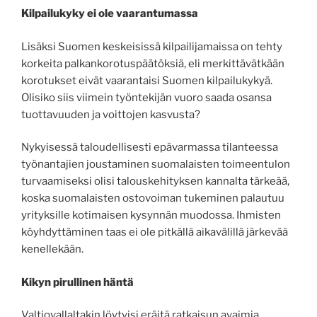
Kilpailukyky ei ole vaarantumassa
Lisäksi Suomen keskeisissä kilpailijamaissa on tehty
korkeita palkankorotuspäätöksiä, eli merkittävätkään
korotukset eivät vaarantaisi Suomen kilpailukykyä.
Olisiko siis viimein työntekijän vuoro saada osansa
tuottavuuden ja voittojen kasvusta?
Nykyisessä taloudellisesti epävarmassa tilanteessa
työnantajien joustaminen suomalaisten toimeentulon
turvaamiseksi olisi talouskehityksen kannalta tärkeää,
koska suomalaisten ostovoiman tukeminen palautuu
yrityksille kotimaisen kysynnän muodossa. Ihmisten
köyhdyttäminen taas ei ole pitkällä aikavälillä järkevää
kenellekään.
Kikyn pirullinen häntä
Valtiovallaltakin löytyisi eräitä ratkaisun avaimia.