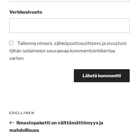
Verkkosivusto
Tallenna nimeni, sähköpostiosoitteeni ja sivustoni
tähän selaimeen seuraavaa kommentointikertaa
varten.
Artikkelien
Edellinen
EDELLINEN
selaus
artikkeli
Ilmastopaketti on välttämättömyys ja
mahdollisuus