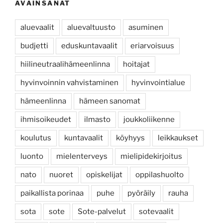
AVAINSANAT
aluevaalit
aluevaltuusto
asuminen
budjetti
eduskuntavaalit
eriarvoisuus
hiilineutraalihämeenlinna
hoitajat
hyvinvoinnin vahvistaminen
hyvinvointialue
hämeenlinna
hämeen sanomat
ihmisoikeudet
ilmasto
joukkoliikenne
koulutus
kuntavaalit
köyhyys
leikkaukset
luonto
mielenterveys
mielipidekirjoitus
nato
nuoret
opiskelijat
oppilashuolto
paikallista porinaa
puhe
pyöräily
rauha
sota
sote
Sote-palvelut
sotevaalit