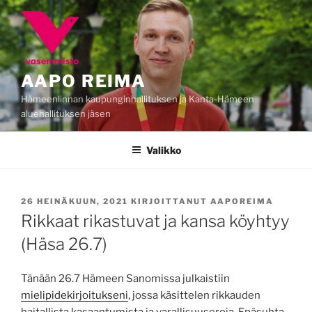
Siirry
sisältöön
AAPO REIMA
Hämeenlinnan kaupunginhallituksen ja Kanta-Hämeen
aluehallituksen jäsen
Valikko
JULKAISTU
26 HEINÄKUUN, 2021
KIRJOITTANUT
AAPOREIMA
Rikkaat rikastuvat ja kansa köyhtyy
(Häsa 26.7)
Tänään 26.7 Hämeen Sanomissa julkaistiin
mielipidekirjoitukseni
, jossa käsittelen rikkauden