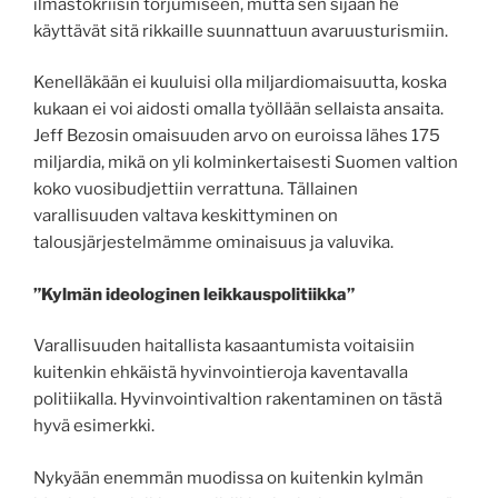
ilmastokriisin torjumiseen, mutta sen sijaan he
käyttävät sitä rikkaille suunnattuun avaruusturismiin.
Kenelläkään ei kuuluisi olla miljardiomaisuutta, koska
kukaan ei voi aidosti omalla työllään sellaista ansaita.
Jeff Bezosin omaisuuden arvo on euroissa lähes 175
miljardia, mikä on yli kolminkertaisesti Suomen valtion
koko vuosibudjettiin verrattuna. Tällainen
varallisuuden valtava keskittyminen on
talousjärjestelmämme ominaisuus ja valuvika.
”Kylmän ideologinen leikkauspolitiikka”
Varallisuuden haitallista kasaantumista voitaisiin
kuitenkin ehkäistä hyvinvointieroja kaventavalla
politiikalla. Hyvinvointivaltion rakentaminen on tästä
hyvä esimerkki.
Nykyään enemmän muodissa on kuitenkin kylmän