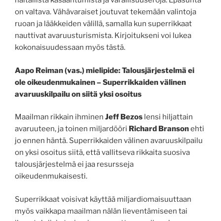
haitallista kasaantumista ja varallisuuseroja. Epäsuhta
on valtava. Vähävaraiset joutuvat tekemään valintoja
ruoan ja lääkkeiden välillä, samalla kun superrikkaat
nauttivat avaruusturismista. Kirjoitukseni voi lukea
kokonaisuudessaan myös tästä.
Aapo Reiman (vas.) mielipide: Talousjärjestelmä ei
ole oikeudenmukainen – Superrikkaiden välinen
avaruuskilpailu on siitä yksi osoitus
Maailman rikkain ihminen
Jeff Bezos
lensi hiljattain
avaruuteen, ja toinen miljardööri
Richard Branson
ehti
jo ennen häntä. Superrikkaiden välinen avaruuskilpailu
on yksi osoitus siitä, että vallitseva rikkaita suosiva
talousjärjestelmä ei jaa resursseja
oikeudenmukaisesti.
Superrikkaat voisivat käyttää miljardiomaisuuttaan
myös vaikkapa maailman nälän lieventämiseen tai