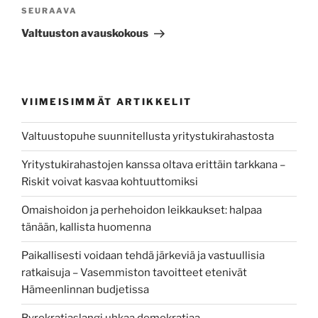
Seuraava
SEURAAVA
artikkeli
Valtuuston avauskokous
VIIMEISIMMÄT ARTIKKELIT
Valtuustopuhe suunnitellusta yritystukirahastosta
Yritystukirahastojen kanssa oltava erittäin tarkkana –
Riskit voivat kasvaa kohtuuttomiksi
Omaishoidon ja perhehoidon leikkaukset: halpaa
tänään, kallista huomenna
Paikallisesti voidaan tehdä järkeviä ja vastuullisia
ratkaisuja – Vasemmiston tavoitteet etenivät
Hämeenlinnan budjetissa