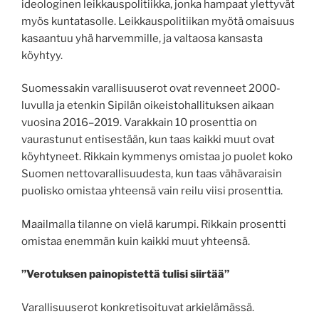
ideologinen leikkauspolitiikka, jonka hampaat ylettyvät
myös kuntatasolle. Leikkauspolitiikan myötä omaisuus
kasaantuu yhä harvemmille, ja valtaosa kansasta
köyhtyy.
Suomessakin varallisuuserot ovat revenneet 2000-
luvulla ja etenkin Sipilän oikeistohallituksen aikaan
vuosina 2016–2019. Varakkain 10 prosenttia on
vaurastunut entisestään, kun taas kaikki muut ovat
köyhtyneet. Rikkain kymmenys omistaa jo puolet koko
Suomen nettovarallisuudesta, kun taas vähävaraisin
puolisko omistaa yhteensä vain reilu viisi prosenttia.
Maailmalla tilanne on vielä karumpi. Rikkain prosentti
omistaa enemmän kuin kaikki muut yhteensä.
”Verotuksen painopistettä tulisi siirtää”
Varallisuuserot konkretisoituvat arkielämässä.