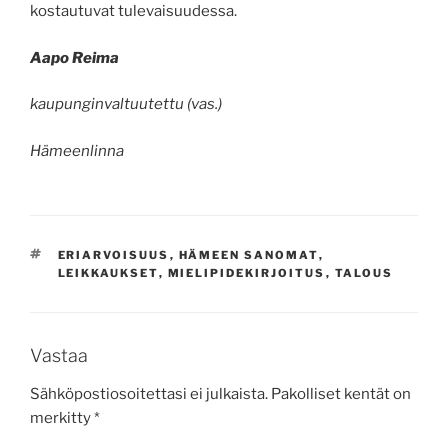
kostautuvat tulevaisuudessa.
Aapo Reima
kaupunginvaltuutettu (vas.)
Hämeenlinna
AVAINSANAT
ERIARVOISUUS
,
HÄMEEN SANOMAT
,
LEIKKAUKSET
,
MIELIPIDEKIRJOITUS
,
TALOUS
Vastaa
Sähköpostiosoitettasi ei julkaista.
Pakolliset kentät on
merkitty
*