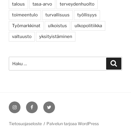
talous
tasa-arvo
terveydenhuolto
toimeentulo
turvallisuus
työllisyys
Työmarkkinat
ulkoistus
ulkopolitiikka
valtuusto
yksityistäminen
Etsi:
Haku
Instagram
Facebook
Twitter
Tietosuojaseloste
Palvelun tarjoaa WordPress