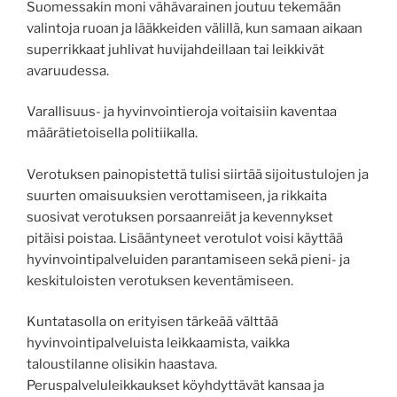
Suomessakin moni vähävarainen joutuu tekemään
valintoja ruoan ja lääkkeiden välillä, kun samaan aikaan
superrikkaat juhlivat huvijahdeillaan tai leikkivät
avaruudessa.
Varallisuus- ja hyvinvointieroja voitaisiin kaventaa
määrätietoisella politiikalla.
Verotuksen painopistettä tulisi siirtää sijoitustulojen ja
suurten omaisuuksien verottamiseen, ja rikkaita
suosivat verotuksen porsaanreiät ja kevennykset
pitäisi poistaa. Lisääntyneet verotulot voisi käyttää
hyvinvointipalveluiden parantamiseen sekä pieni- ja
keskituloisten verotuksen keventämiseen.
Kuntatasolla on erityisen tärkeää välttää
hyvinvointipalveluista leikkaamista, vaikka
taloustilanne olisikin haastava.
Peruspalveluleikkaukset köyhdyttävät kansaa ja