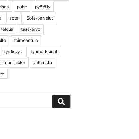
rinaa
puhe
pyöräily
a
sote
Sote-palvelut
talous
tasa-arvo
lto
toimeentulo
työllisyys
Työmarkkinat
ulkopolitiikka
valtuusto
nen
Haku