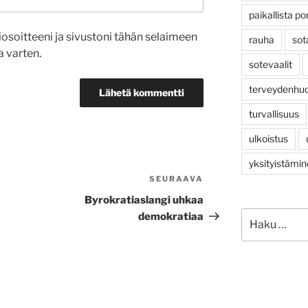
paikallista po
osoitteeni ja sivustoni tähän selaimeen
rauha
sot
 varten.
sotevaalit
terveydenhuo
turvallisuus
ulkoistus
yksityistämi
SEURAAVA
Seuraava
artikkeli
Byrokratiaslangi uhkaa
Etsi:
demokratiaa