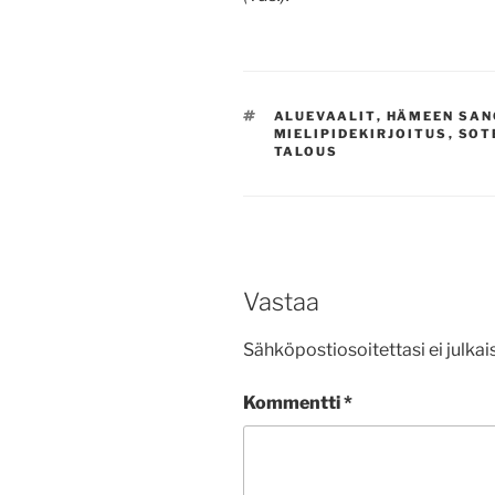
AVAINSANAT
ALUEVAALIT
,
HÄMEEN SA
MIELIPIDEKIRJOITUS
,
SOT
TALOUS
Vastaa
Sähköpostiosoitettasi ei julkais
Kommentti
*