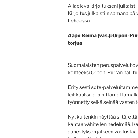
Allaoleva kirjoitukseni julkaisti
Kirjoitus julkaistiin samana p
Lehdessä.
Aapo Reima (vas.): Orpon-Pur
torjua
Suomalaisten peruspalvelut ov
kohteeksi Orpon-Purran hallitu
Erityisesti sote-palveluitamme o
leikkauksilla ja riittämättömäll
työnnetty selkä seinää vasten 
Nyt kuitenkin näyttää siltä, että
kantaa vähitellen hedelmää. Ka
äänestyksen jälkeen vastustaa 