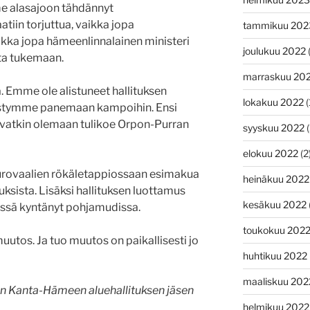
 alasajoon tähdännyt
tiin torjuttua, vaikka jopa
tammikuu 202
ikka jopa hämeenlinnalainen ministeri
joulukuu 2022
(
tta tukemaan.
marraskuu 20
. Emme ole alistuneet hallituksen
lokakuu 2022
(
 pystymme panemaan kampoihin. Ensi
levatkin olemaan tulikoe Orpon-Purran
syyskuu 2022
(
elokuu 2022
(2
urovaalien rökäletappiossaan esimakua
heinäkuu 2022
ksista. Lisäksi hallituksen luottamus
kesäkuu 2022
ssä kyntänyt pohjamudissa.
toukokuu 202
utos. Ja tuo muutos on paikallisesti jo
huhtikuu 2022
maaliskuu 202
en Kanta-Hämeen aluehallituksen jäsen
helmikuu 2022