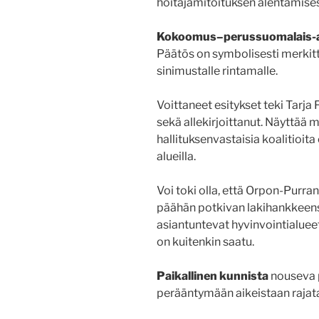
hoitajamitoituksen alentamises
Kokoomus–perussuomalais-a
Päätös on symbolisesti merkitt
sinimustalle rintamalle.
Voittaneet esitykset teki Tarja
sekä allekirjoittanut. Näyttää m
hallituksenvastaisia koalitioit
alueilla.
Voi toki olla, että Orpon-Purran 
päähän potkivan lakihankkeensa
asiantuntevat hyvinvointialueet
on kuitenkin saatu.
Paikallinen kunnista
nouseva p
perääntymään aikeistaan rajat