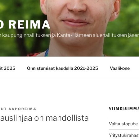
O REIMA
kaupunginhallituksen ja Kanta-Hämeen aluehallituksen jäse
lit 2025
Onnistumiset kaudella 2021-2025
Vaalikone
VIIMEISIMM
NUT
AAPOREIMA
auslinjaa on mahdollista
Valtuustopuhe s
Yritystukirahas