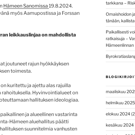
tarkkana – Ris
in
Hämeen Sanomissa
19.8.2024.
äivänä myös Aamupostissa ja Forssan
Omaishoidon ja
tänään, kallis
Paikallisesti vo
ran leikkauslinjaa on mahdollista
ratkaisuja – V
Hämeenlinnan 
Byrokratiaslan
at joutuneet rajun hyökkäyksen
ksen toimesta.
BLOGIKIRJO
n kuritettu ja ajettu alas rajuilla
maaliskuu 202
ä rahoituksella. Hyvinvointialueet on
toteuttamaan hallituksen ideologiaa.
helmikuu 2025
elokuu 2024
(2
 paikallinen ja alueellinen vastarinta
nta-Hämeen aluehallitus päätti
kesäkuu 2024
hallituksen suunnitelmia vanhusten