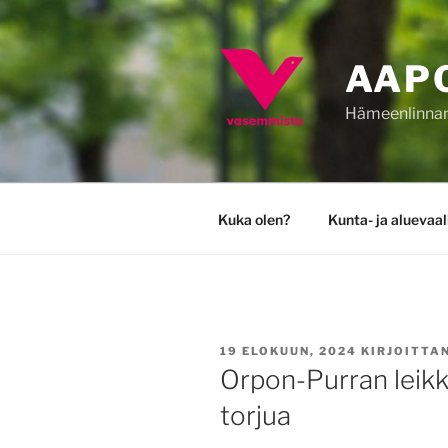
Siirry
sisältöön
AAP
Hämeenlinnan 
Kuka olen?
Kunta- ja aluevaa
JULKAISTU
19 ELOKUUN, 2024
KIRJOITTA
Orpon-Purran leikk
torjua