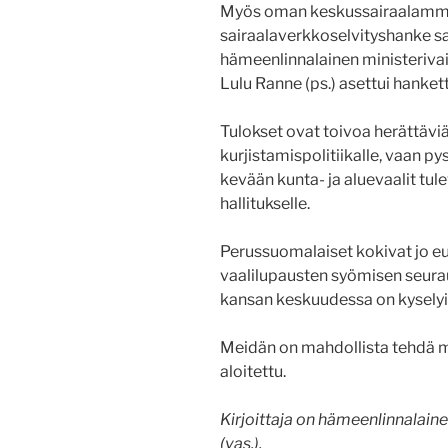
Myös oman keskussairaalamme
sairaalaverkkoselvityshanke saa
hämeenlinnalainen ministeriva
Lulu Ranne (ps.) asettui hanke
Tulokset ovat toivoa herättäviä
kurjistamispolitiikalle, vaan
kevään kunta- ja aluevaalit tu
hallitukselle.
Perussuomalaiset kokivat jo e
vaalilupausten syömisen seurau
kansan keskuudessa on kyselyi
Meidän on mahdollista tehdä mu
aloitettu.
Kirjoittaja on hämeenlinnalain
(vas.).