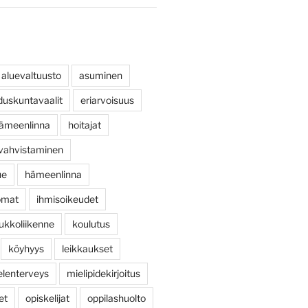
aluevaltuusto
asuminen
duskuntavaalit
eriarvoisuus
ihämeenlinna
hoitajat
 vahvistaminen
ue
hämeenlinna
omat
ihmisoikeudet
ukkoliikenne
koulutus
köyhyys
leikkaukset
elenterveys
mielipidekirjoitus
et
opiskelijat
oppilashuolto