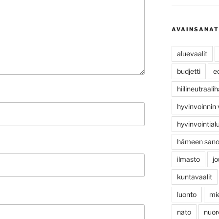
AVAINSANAT
aluevaalit
budjetti
e
hiilineutraal
hyvinvoinnin
hyvinvointial
hämeen san
ilmasto
jo
kuntavaalit
luonto
mi
nato
nuor