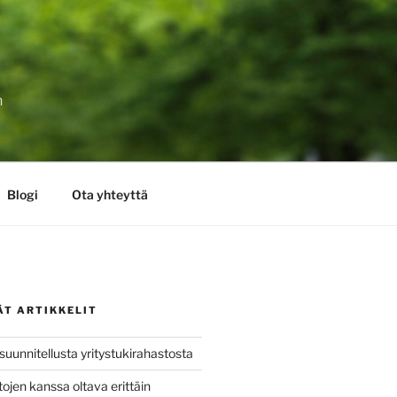
n
Blogi
Ota yhteyttä
ÄT ARTIKKELIT
uunnitellusta yritystukirahastosta
tojen kanssa oltava erittäin