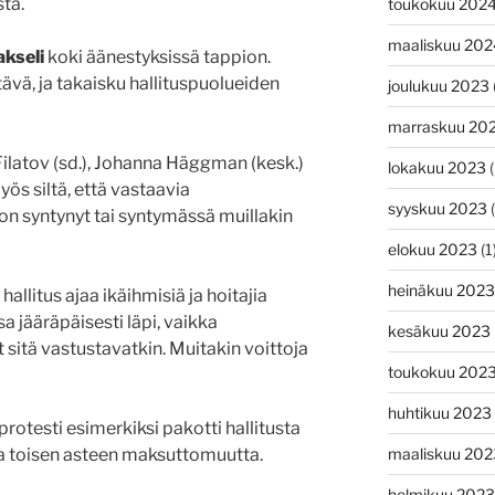
ta.
toukokuu 202
maaliskuu 202
kseli
koki äänestyksissä tappion.
ävä, ja takaisku hallituspuolueiden
joulukuu 2023
marraskuu 20
 Filatov (sd.), Johanna Häggman (kesk.)
lokakuu 2023
(
yös siltä, että vastaavia
syyskuu 2023
(
a on syntynyt tai syntymässä muillakin
elokuu 2023
(1
heinäkuu 2023
hallitus ajaa ikäihmisiä ja hoitajia
 jääräpäisesti läpi, vaikka
kesäkuu 2023
 sitä vastustavatkin. Muitakin voittoja
toukokuu 202
huhtikuu 2023
rotesti esimerkiksi pakotti hallitusta
maaliskuu 202
a toisen asteen maksuttomuutta.
helmikuu 2023