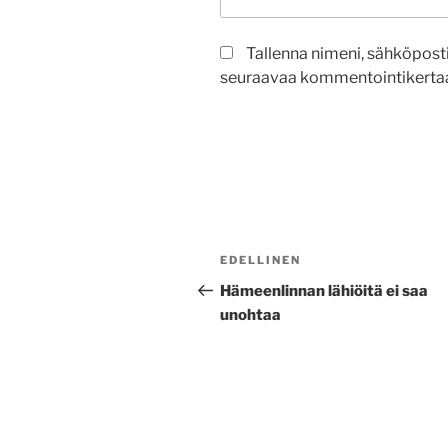
Tallenna nimeni, sähköposti
seuraavaa kommentointikertaa
Artikkelien
Edellinen
EDELLINEN
selaus
artikkeli
Hämeenlinnan lähiöitä ei saa
unohtaa