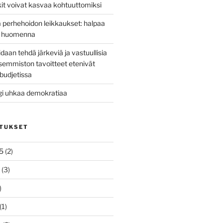
kit voivat kasvaa kohtuuttomiksi
 perhehoidon leikkaukset: halpaa
ta huomenna
idaan tehdä järkeviä ja vastuullisia
asemmiston tavoitteet etenivät
budjetissa
gi uhkaa demokratiaa
ITUKSET
5
(2)
(3)
)
(1)