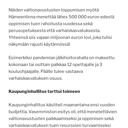
Näiden valtionavustusten loppumisen myötä
Hämeenlinna menettää lähes 500 000 euron edestä
oppimisen tuen rahoitusta vuodessa sekä
perusopetuksesta että varhaiskasvatuksesta.
Yhteensä siis vajaan miljoonan euron lovi, joka tulisi
näkymään rajusti käytännössä!
Esimerkiksi pandemian jälkihoitorahalla on maksettu
kokonaan tai osittain palkkaa 12 opettajalle ja 3
kouluohjaajalle. Päälle tulee vastaava
varhaiskasvatuksen osuus.
Kaupunginhallitus tarttui toimeen
Kaupunginhallitus käsitteli maanantaina ensi vuoden
budjettia. Vasemmiston esitys oli, että menetettävien
valtionavustusten paikkaamiseksi ja oppimisen sekä
varhaiskasvatuksen tuen resurssien turvaamiseksi