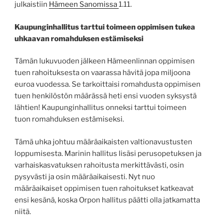
julkaistiin
Hämeen Sanomissa
1.11.
Kaupunginhallitus tarttui toimeen oppimisen tukea
uhkaavan romahduksen estämiseksi
Tämän lukuvuoden jälkeen Hämeenlinnan oppimisen
tuen rahoituksesta on vaarassa hävitä jopa miljoona
euroa vuodessa. Se tarkoittaisi romahdusta oppimisen
tuen henkilöstön määrässä heti ensi vuoden syksystä
lähtien! Kaupunginhallitus onneksi tarttui toimeen
tuon romahduksen estämiseksi.
Tämä uhka johtuu määräaikaisten valtionavustusten
loppumisesta. Marinin hallitus lisäsi perusopetuksen ja
varhaiskasvatuksen rahoitusta merkittävästi, osin
pysyvästi ja osin määräaikaisesti. Nyt nuo
määräaikaiset oppimisen tuen rahoitukset katkeavat
ensi kesänä, koska Orpon hallitus päätti olla jatkamatta
niitä.