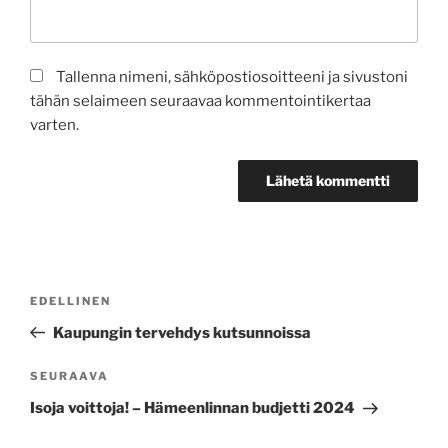
Tallenna nimeni, sähköpostiosoitteeni ja sivustoni
tähän selaimeen seuraavaa kommentointikertaa
varten.
Artikkelien
Edellinen
EDELLINEN
selaus
artikkeli
Kaupungin tervehdys kutsunnoissa
Seuraava
SEURAAVA
artikkeli
Isoja voittoja! – Hämeenlinnan budjetti 2024