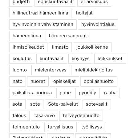
budjetti
eduskuntavaalit
eriarvoisuus
hiilineutraalihämeenlinna
hoitajat
hyvinvoinnin vahvistaminen
hyvinvointialue
hämeenlinna
hämeen sanomat
ihmisoikeudet
ilmasto
joukkoliikenne
koulutus
kuntavaalit
köyhyys
leikkaukset
luonto
mielenterveys
mielipidekirjoitus
nato
nuoret
opiskelijat
oppilashuolto
paikallista porinaa
puhe
pyöräily
rauha
sota
sote
Sote-palvelut
sotevaalit
talous
tasa-arvo
terveydenhuolto
toimeentulo
turvallisuus
työllisyys