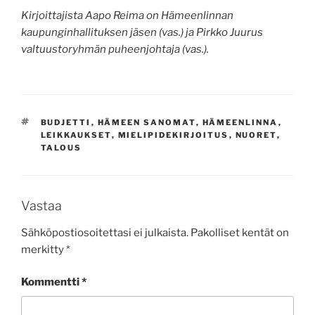
Kirjoittajista Aapo Reima on Hämeenlinnan
kaupunginhallituksen jäsen (vas.) ja Pirkko Juurus
valtuustoryhmän puheenjohtaja (vas.).
AVAINSANAT
BUDJETTI
,
HÄMEEN SANOMAT
,
HÄMEENLINNA
,
LEIKKAUKSET
,
MIELIPIDEKIRJOITUS
,
NUORET
,
TALOUS
Vastaa
Sähköpostiosoitettasi ei julkaista.
Pakolliset kentät on
merkitty
*
Kommentti
*