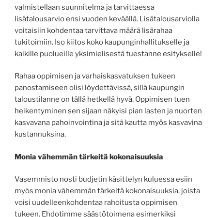
valmistellaan suunnitelma ja tarvittaessa
lisätalousarvio ensi vuoden keväällä. Lisätalousarviolla
voitaisiin kohdentaa tarvittava määrä lisärahaa
tukitoimiin. Iso kiitos koko kaupunginhallitukselle ja
kaikille puolueille yksimielisestä tuestanne esitykselle!
Rahaa oppimisen ja varhaiskasvatuksen tukeen
panostamiseen olisi löydettävissä, sillä kaupungin
taloustilanne on tällä hetkellä hyvä. Oppimisen tuen
heikentyminen sen sijaan näkyisi pian lasten ja nuorten
kasvavana pahoinvointina ja sitä kautta myös kasvavina
kustannuksina.
Monia vähemmän tärkeitä kokonaisuuksia
Vasemmisto nosti budjetin käsittelyn kuluessa esiin
myös monia vähemmän tärkeitä kokonaisuuksia, joista
voisi uudelleenkohdentaa rahoitusta oppimisen
tukeen. Ehdotimme säästötoimena esimerkiksi