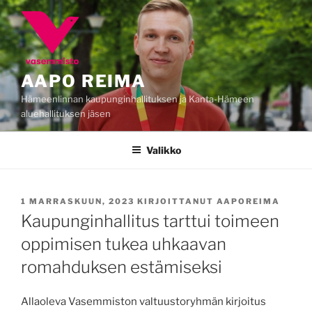
Siirry
sisältöön
AAPO REIMA
Hämeenlinnan kaupunginhallituksen ja Kanta-Hämeen
aluehallituksen jäsen
Valikko
JULKAISTU
1 MARRASKUUN, 2023
KIRJOITTANUT
AAPOREIMA
Kaupunginhallitus tarttui toimeen
oppimisen tukea uhkaavan
romahduksen estämiseksi
Allaoleva Vasemmiston valtuustoryhmän kirjoitus