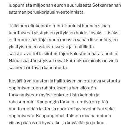
luopumista miljoonan euron suuruisesta Sotkanrannan
sataman peruskorjausinvestoinnista.
Tällainen elinkeinotoiminta kuuluisi kunnan sijaan
luontaisesti yksityisen yrityksen hoidettavaksi. Lisäksi
esitimme säästöjä muun muassa vähän liikennöityjen
yksityisteiden valaistuksesta ja maltillista
säästötavoitetta kiinteistöjen kalustusmäärärahoihin.
Nämä säästöesitykset eivät kuitenkaan ainakaan vielä
saaneet riittävää kannatusta.
Keväällä valtuuston ja hallituksen on otettava vastuuta
oppimisen tuen rahoituksen ja henkilöstön
turvaamisesta myös konkreettisin keinoin ja
rahasummin! Kaupungin tärkein tehtävä on pitää
huolta meidän lasten ja nuorten hyvinvoinnista sekä
oppimisesta. Kaupunginhallituksen maanantainen
viisas päätös oli hyvä alku, ja keväällä työ jatkuu.