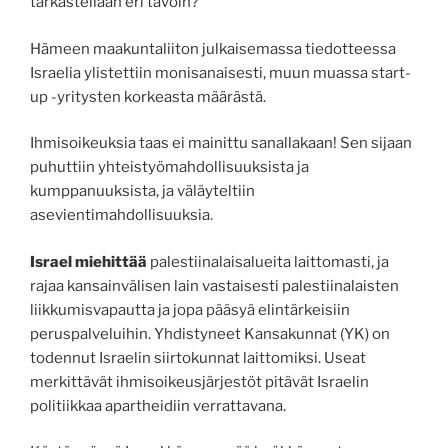
tarkastellaan eri tavoin?
Hämeen maakuntaliiton julkaisemassa tiedotteessa
Israelia ylistettiin monisanaisesti, muun muassa start-
up -yritysten korkeasta määrästä.
Ihmisoikeuksia taas ei mainittu sanallakaan! Sen sijaan
puhuttiin yhteistyömahdollisuuksista ja
kumppanuuksista, ja väläyteltiin
asevientimahdollisuuksia.
Israel miehittää
palestiinalaisalueita laittomasti, ja
rajaa kansainvälisen lain vastaisesti palestiinalaisten
liikkumisvapautta ja jopa pääsyä elintärkeisiin
peruspalveluihin. Yhdistyneet Kansakunnat (YK) on
todennut Israelin siirtokunnat laittomiksi. Useat
merkittävät ihmisoikeusjärjestöt pitävät Israelin
politiikkaa apartheidiin verrattavana.