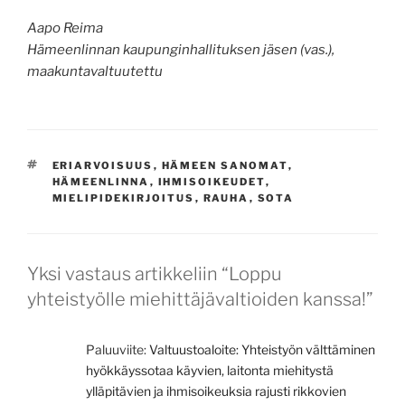
Aapo Reima
Hämeenlinnan kaupunginhallituksen jäsen (vas.),
maakuntavaltuutettu
AVAINSANAT
ERIARVOISUUS
,
HÄMEEN SANOMAT
,
HÄMEENLINNA
,
IHMISOIKEUDET
,
MIELIPIDEKIRJOITUS
,
RAUHA
,
SOTA
Yksi vastaus artikkeliin “Loppu
yhteistyölle miehittäjävaltioiden kanssa!”
Paluuviite:
Valtuustoaloite: Yhteistyön välttäminen
hyökkäyssotaa käyvien, laitonta miehitystä
ylläpitävien ja ihmisoikeuksia rajusti rikkovien