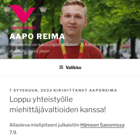
Siirry
sisältöön
AAPO REIMA
Hämeenlinnan kaupunginhallituksen ja Kanta-Hämeen
aluehallituksen jäsen
Valikko
JULKAISTU
7 SYYSKUUN, 2023
KIRJOITTANUT
AAPOREIMA
Loppu yhteistyölle
miehittäjävaltioiden kanssa!
Allaoleva mielipiteeni julkaistiin
Hämeen Sanomissa
7.9.