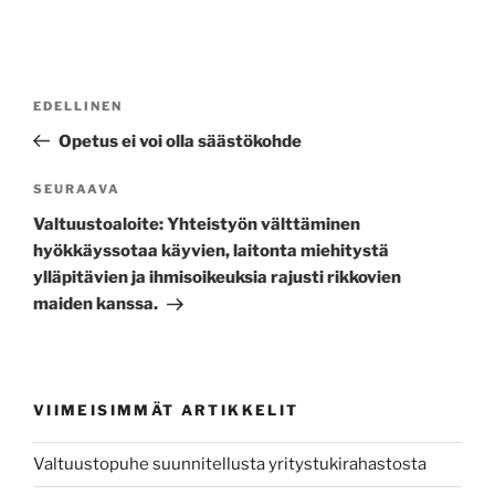
Artikkelien
Edellinen
EDELLINEN
selaus
artikkeli
Opetus ei voi olla säästökohde
Seuraava
SEURAAVA
artikkeli
Valtuustoaloite: Yhteistyön välttäminen
hyökkäyssotaa käyvien, laitonta miehitystä
ylläpitävien ja ihmisoikeuksia rajusti rikkovien
maiden kanssa.
VIIMEISIMMÄT ARTIKKELIT
Valtuustopuhe suunnitellusta yritystukirahastosta