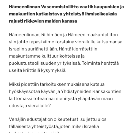
Hämeenlinnan Vasemmistoliitto vaatii: kaupunkien ja
maakuntien katkaistava yhteistyö ihmisoikeuksia
rajusti rikkovien maiden kanssa
Hämeenlinnan, Riihimäen ja Hämeen maakuntaliiton
ylin johto tapasi viime torstaina vierailulle kutsumansa
Israelin suurlähettilään. Häntä kierrätettiin
maakuntamme kulttuurikohteissa ja
puolustusteollisuuden yrityksissä. Toiminta herättää
useita kriittisiä kysymyksiä.
Miksi pidettiin tarkoituksenmukaisena kutsua
hyökkäyssotaa käyvän ja Yhdistyneiden Kansakuntien
laittomaksi toteamaa miehitystä ylläpitävän maan
edustaja vierailulle?
Venäjän edustajat on oikeutetusti suljettu ulos
tällaisesta yhteistyöstä, joten miksi Israelia