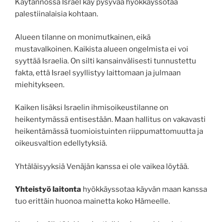
Käytännössä Israel käy pysyvää hyökkäyssotaa
palestiinalaisia kohtaan.
Alueen tilanne on monimutkainen, eikä
mustavalkoinen. Kaikista alueen ongelmista ei voi
syyttää Israelia. On silti kansainvälisesti tunnustettu
fakta, että Israel syyllistyy laittomaan ja julmaan
miehitykseen.
Kaiken lisäksi Israelin ihmisoikeustilanne on
heikentymässä entisestään. Maan hallitus on vakavasti
heikentämässä tuomioistuinten riippumattomuutta ja
oikeusvaltion edellytyksiä.
Yhtäläisyyksiä Venäjän kanssa ei ole vaikea löytää.
Yhteistyö laitonta
hyökkäyssotaa käyvän maan kanssa
tuo erittäin huonoa mainetta koko Hämeelle.