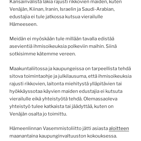
Kansainvälistä lakia rajusti rikkovien maiden, kuten
Venäjän, Kiinan, Iranin, Israelin ja Saudi-Arabian,
edustajia ei tule jatkossa kutsua vierailulle
Hämeeseen.
Meidän ei myöskään tule millään tavalla edistää
asevientiä ihmisoikeuksia polkeviin maihin. Siinä
sotkisimme kätemme vereen.
Maakuntaliitossa ja kaupungeissa on tarpeellista tehdä
sitova toimintaohje ja julkilausuma, että ihmisoikeuksia
rajusti rikkovien, laitonta miehitystä ylläpitävien tai
hyökkäyssotaa käyvien maiden edustajia ei kutsuta
vierailulle eikä yhteistyötä tehdä. Olemassaoleva
yhteistyö tulee katkaista tai jäädyttää, kuten on
Venäjän osalta jo toimittu.
Hämeenlinnan Vasemmistoliitto jätti asiasta
aloitteen
maanantaina kaupunginvaltuuston kokouksessa.