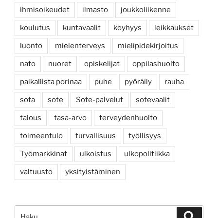
ihmisoikeudet
ilmasto
joukkoliikenne
koulutus
kuntavaalit
köyhyys
leikkaukset
luonto
mielenterveys
mielipidekirjoitus
nato
nuoret
opiskelijat
oppilashuolto
paikallista porinaa
puhe
pyöräily
rauha
sota
sote
Sote-palvelut
sotevaalit
talous
tasa-arvo
terveydenhuolto
toimeentulo
turvallisuus
työllisyys
Työmarkkinat
ulkoistus
ulkopolitiikka
valtuusto
yksityistäminen
Etsi:
Haku