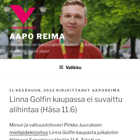
Siirry
sisältöön
AAPO REIMA
Hämeenlinnan kaupunginhallituksen ja Kanta-Hämeen
aluehallituksen jäsen
Valikko
JULKAISTU
11 KESÄKUUN, 2022
KIRJOITTANUT
AAPOREIMA
Linna Golfin kaupassa ei suvaittu
alihintaa (Häsa 11.6)
Minun ja valtuustotoveri Pirkko Juuruksen
mielipidekirjoitus
Linna Golfin kaupasta julkaistiin