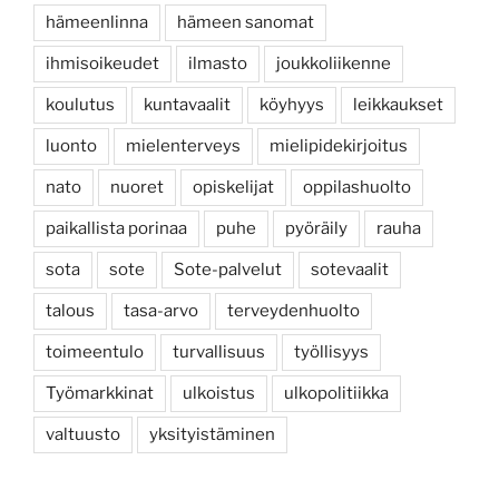
hämeenlinna
hämeen sanomat
ihmisoikeudet
ilmasto
joukkoliikenne
koulutus
kuntavaalit
köyhyys
leikkaukset
luonto
mielenterveys
mielipidekirjoitus
nato
nuoret
opiskelijat
oppilashuolto
paikallista porinaa
puhe
pyöräily
rauha
sota
sote
Sote-palvelut
sotevaalit
talous
tasa-arvo
terveydenhuolto
toimeentulo
turvallisuus
työllisyys
Työmarkkinat
ulkoistus
ulkopolitiikka
valtuusto
yksityistäminen