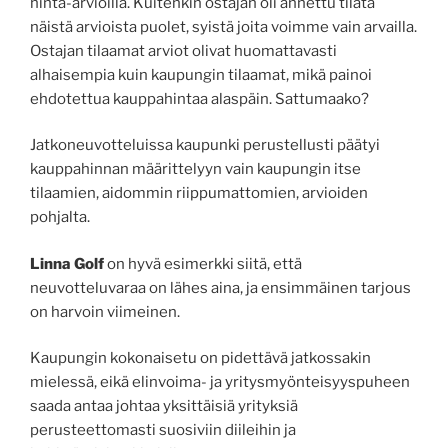
hinta-arvioilla. Kuitenkin ostajan oli annettu tilata
näistä arvioista puolet, syistä joita voimme vain arvailla.
Ostajan tilaamat arviot olivat huomattavasti
alhaisempia kuin kaupungin tilaamat, mikä painoi
ehdotettua kauppahintaa alaspäin. Sattumaako?
Jatkoneuvotteluissa kaupunki perustellusti päätyi
kauppahinnan määrittelyyn vain kaupungin itse
tilaamien, aidommin riippumattomien, arvioiden
pohjalta.
Linna Golf
on hyvä esimerkki siitä, että
neuvotteluvaraa on lähes aina, ja ensimmäinen tarjous
on harvoin viimeinen.
Kaupungin kokonaisetu on pidettävä jatkossakin
mielessä, eikä elinvoima- ja yritysmyönteisyyspuheen
saada antaa johtaa yksittäisiä yrityksiä
perusteettomasti suosiviin diileihin ja