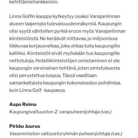
kehittämishankkeisiin.
Linna Golfin kauppa kytkeytyy osaksi Vanajanlinnan
alueen laajempia tulevaisuudennäkymiä. Kaupungin
olisi syytä vähitellen pyrkiä eroon myös Vanajanlinnan
kiinteistöistä. Ne keräävät mittavaa, jo miljoonissa
liikkuvaa korjausvelkaa, joka uhkaa tulla kaupungille
kalliiksi. Kiinteistöt eivät myöskään tuo kaupungille
nettotuloja. Hotellikiinteistöjen omistaminen ei ole
kaupungin varsinainen tehtävä, joten omistuksesta
olisi perusteltua luopua. Tässä vaaditaan
samankaltaista kaupungin kokonaisedun pohdintaa,
kuin Linna Golf -kaupassa.
Aapo Reima
Kaupungivaltuuston 2. varapuheenjohtaja (vas.)
Pirkko Juurus
Vasemmiston valtuustoryhmän puheenjohtaja (vas.)