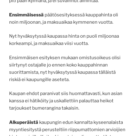
piti pään kylmänä, ja ei suvainnut alihintaa.
Ensimmäisessä
päätösesityksessä kauppahinta oli
noin miljoonan, ja maksuaikaa kymmenen vuotta.
Nyt hyväksytyssä kaupassa hinta on puoli miljoonaa
korkeampi, ja maksuaikaa viisi vuotta.
Ensimmäisen esityksen mukaan omistusoikeus olisi
siirtynyt ostajalle jo ennen koko kauppahinnan
suorittamista, nyt hyväksytyssä kaupassa tälläistä
riskiä ei kaupungille aseteta.
Kaupan ehdot paranivat siis huomattavasti, kun asian
kanssa ei hätiköity ja uskallettiin palauttaa heikot
tarjoukset bumerangina takaisin.
Alkuperäistä
kaupungin edun kannalta kyseenalaista
myyntiesitystä perusteltiin riippumattomien arvioijien