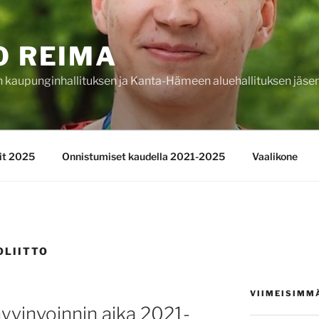
O REIMA
kaupunginhallituksen ja Kanta-Hämeen aluehallituksen jäse
lit 2025
Onnistumiset kaudella 2021-2025
Vaalikone
LIITTO
VIIMEISIMM
hyvinvoinnin aika 2021-