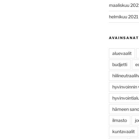
maaliskuu 202
helmikuu 2021
AVAINSANAT
aluevaalit
budjetti
e
hiilineutraal
hyvinvoinnin
hyvinvointial
hämeen san
ilmasto
jo
kuntavaalit