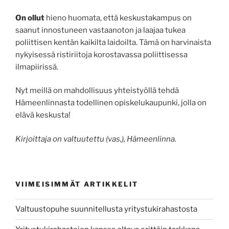
On ollut
hieno huomata, että keskustakampus on
saanut innostuneen vastaanoton ja laajaa tukea
poliittisen kentän kaikilta laidoilta. Tämä on harvinaista
nykyisessä ristiriitoja korostavassa poliittisessa
ilmapiirissä.
Nyt meillä on mahdollisuus yhteistyöllä tehdä
Hämeenlinnasta todellinen opiskelukaupunki, jolla on
elävä keskusta!
Kirjoittaja on valtuutettu (vas,), Hämeenlinna.
VIIMEISIMMÄT ARTIKKELIT
Valtuustopuhe suunnitellusta yritystukirahastosta