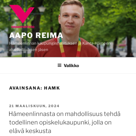
Siirry
sisältöön
AAPO REIMA
Hämeenlinnan kaupunginhallituksen ja Kanta-Hämeen
aluehallituksen jäsen
Valikko
AVAINSANA:
HAMK
JULKAISTU
21 MAALISKUUN, 2024
Hämeenlinnasta on mahdollisuus tehdä
todellinen opiskelukaupunki, jolla on
elävä keskusta