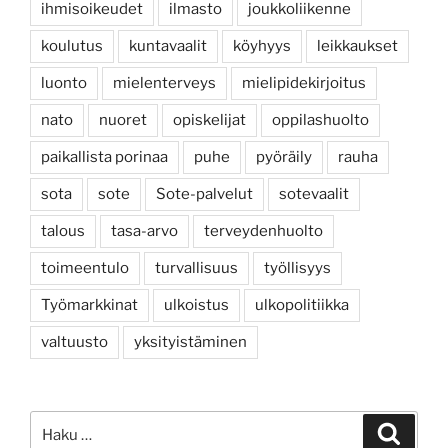
ihmisoikeudet
ilmasto
joukkoliikenne
koulutus
kuntavaalit
köyhyys
leikkaukset
luonto
mielenterveys
mielipidekirjoitus
nato
nuoret
opiskelijat
oppilashuolto
paikallista porinaa
puhe
pyöräily
rauha
sota
sote
Sote-palvelut
sotevaalit
talous
tasa-arvo
terveydenhuolto
toimeentulo
turvallisuus
työllisyys
Työmarkkinat
ulkoistus
ulkopolitiikka
valtuusto
yksityistäminen
Etsi:
Haku