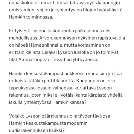
ennakkoluulottomasti tarkasteltava myös kaupungin
omistamien tyhjien ja tyhjentyvien tilojen hyötykäyttö
Hamkin toiminnassa.
Erityisesti Lyseon lukion vanha päärakennus olisi
mahdollisuus. Arvorakennuksen nykyinen rapistuva tila
on häpeä Hämeenlinnalle, mutta korjaaminen on
erittäin kallista. Lisäksi Lyseon lukiolla on jo toimivat
tilat Ammattiopisto Tavastian yhteydessä.
Hamkin keskustakampushankkeessa voitaisiin yrittää
ratkaista tätäkin pattitilannetta. Kaupungin on joka
tapauksessa jossain vaiheessa korjattava Lyseon
rakennus, joten miksi ei lyötäisi kahta kärpästä yhdellä
iskulla, yhteistyössä Hamkin kanssa?
Voisiko Lyseon päärakennus olla täydentävä osa
Hamkin keskustakampusta modernin
uudisrakennuksen lisäksi?