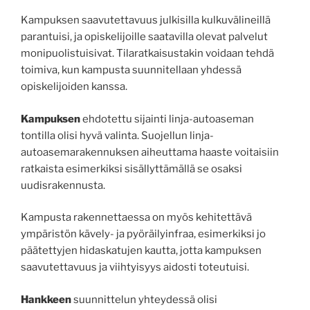
Kampuksen saavutettavuus julkisilla kulkuvälineillä
parantuisi, ja opiskelijoille saatavilla olevat palvelut
monipuolistuisivat. Tilaratkaisustakin voidaan tehdä
toimiva, kun kampusta suunnitellaan yhdessä
opiskelijoiden kanssa.
Kampuksen
ehdotettu sijainti linja-autoaseman
tontilla olisi hyvä valinta. Suojellun linja-
autoasemarakennuksen aiheuttama haaste voitaisiin
ratkaista esimerkiksi sisällyttämällä se osaksi
uudisrakennusta.
Kampusta rakennettaessa on myös kehitettävä
ympäristön kävely- ja pyöräilyinfraa, esimerkiksi jo
päätettyjen hidaskatujen kautta, jotta kampuksen
saavutettavuus ja viihtyisyys aidosti toteutuisi.
Hankkeen
suunnittelun yhteydessä olisi