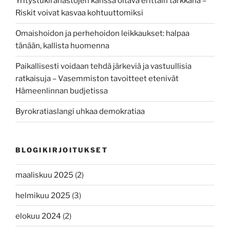
Yritystukirahastojen kanssa oltava erittäin tarkkana –
Riskit voivat kasvaa kohtuuttomiksi
Omaishoidon ja perhehoidon leikkaukset: halpaa
tänään, kallista huomenna
Paikallisesti voidaan tehdä järkeviä ja vastuullisia
ratkaisuja – Vasemmiston tavoitteet etenivät
Hämeenlinnan budjetissa
Byrokratiaslangi uhkaa demokratiaa
BLOGIKIRJOITUKSET
maaliskuu 2025
(2)
helmikuu 2025
(3)
elokuu 2024
(2)