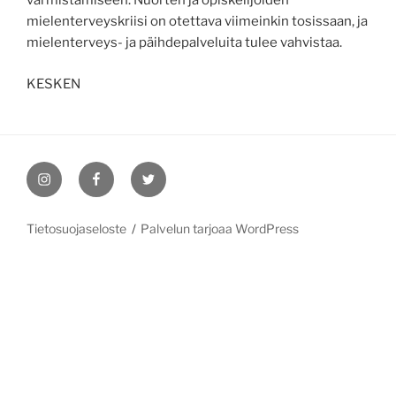
varmistamiseen. Nuorten ja opiskelijoiden
mielenterveyskriisi on otettava viimeinkin tosissaan, ja
mielenterveys- ja päihdepalveluita tulee vahvistaa.
KESKEN
Instagram
Facebook
Twitter
Tietosuojaseloste
Palvelun tarjoaa WordPress