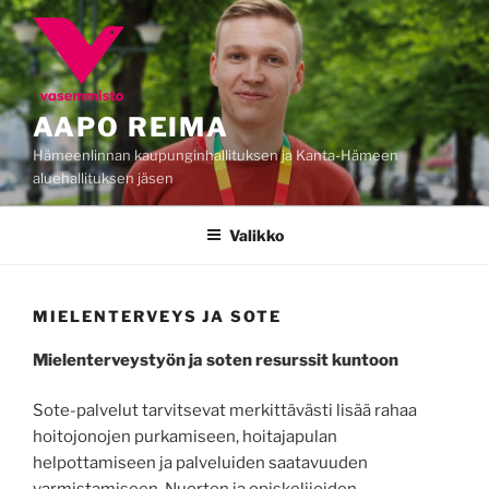
Siirry
sisältöön
AAPO REIMA
Hämeenlinnan kaupunginhallituksen ja Kanta-Hämeen
aluehallituksen jäsen
Valikko
MIELENTERVEYS JA SOTE
Mielenterveystyön ja soten resurssit kuntoon
Sote-palvelut tarvitsevat merkittävästi lisää rahaa
hoitojonojen purkamiseen, hoitajapulan
helpottamiseen ja palveluiden saatavuuden